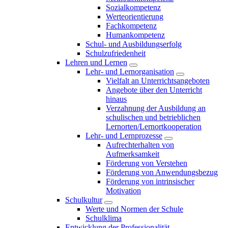
Sozialkompetenz
Werteorientierung
Fachkompetenz
Humankompetenz
Schul- und Ausbildungserfolg
Schulzufriedenheit
Lehren und Lernen
Lehr- und Lernorganisation
Vielfalt an Unterrichtsangeboten
Angebote über den Unterricht
hinaus
Verzahnung der Ausbildung an
schulischen und betrieblichen
Lernorten/Lernortkooperation
Lehr- und Lernprozesse
Aufrechterhalten von
Aufmerksamkeit
Förderung von Verstehen
Förderung von Anwendungsbezug
Förderung von intrinsischer
Motivation
Schulkultur
Werte und Normen der Schule
Schulklima
Entwicklung der Professionalität