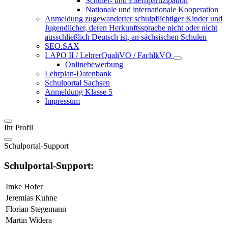
Schüler- und Elternpartizipation
Nationale und internationale Kooperation
Anmeldung zugewanderter schulpflichtiger Kinder und
Jugendlicher, deren Herkunftssprache nicht oder nicht
ausschließlich Deutsch ist, an sächsischen Schulen
SEO.SAX
LAPO II / LehrerQualiVO / FachlkVO
Onlinebewerbung
Lehrplan-Datenbank
Schulportal Sachsen
Anmeldung Klasse 5
Impressum
Ihr Profil
Schulportal-Support
Schulportal-Support:
Imke Hofer
Jeremias Kuhne
Florian Stegemann
Martin Widera