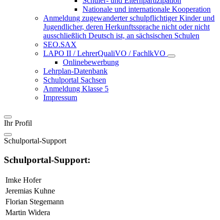
Schüler- und Elternpartizipation
Nationale und internationale Kooperation
Anmeldung zugewanderter schulpflichtiger Kinder und
Jugendlicher, deren Herkunftssprache nicht oder nicht
ausschließlich Deutsch ist, an sächsischen Schulen
SEO.SAX
LAPO II / LehrerQualiVO / FachlkVO
Onlinebewerbung
Lehrplan-Datenbank
Schulportal Sachsen
Anmeldung Klasse 5
Impressum
Ihr Profil
Schulportal-Support
Schulportal-Support:
Imke Hofer
Jeremias Kuhne
Florian Stegemann
Martin Widera