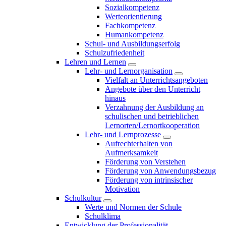
Sozialkompetenz
Werteorientierung
Fachkompetenz
Humankompetenz
Schul- und Ausbildungserfolg
Schulzufriedenheit
Lehren und Lernen
Lehr- und Lernorganisation
Vielfalt an Unterrichtsangeboten
Angebote über den Unterricht
hinaus
Verzahnung der Ausbildung an
schulischen und betrieblichen
Lernorten/Lernortkooperation
Lehr- und Lernprozesse
Aufrechterhalten von
Aufmerksamkeit
Förderung von Verstehen
Förderung von Anwendungsbezug
Förderung von intrinsischer
Motivation
Schulkultur
Werte und Normen der Schule
Schulklima
Entwicklung der Professionalität