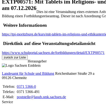
EXTP00571: Mit Tablets im Religions- und
am 07.12.2026
Dies ist eine Veranstaltung eines externen Anb
Bildung einen Fortbildungsreiseantrag. Dieser ist nach Anordnung 
Weitere Informationen
https://tpi-moritzburg.de/kurs/mit-tablets-im-religions-und-ethikunterri
Direktlink auf diese Veranstaltungsdetailansicht
https://www.schulportal.sachsen.de/fortbildungen/detail/EXTP00571
zurück zur Liste
Herausgeber
Landesamt für Schule und Bildung
Reichenhainer Straße 29 a
09126
Chemnitz
Telefon:
0371 5366-0
Telefax:
0371 5366-491
E-Mail:
poststelle@lasub.smk.sachsen.de
Service