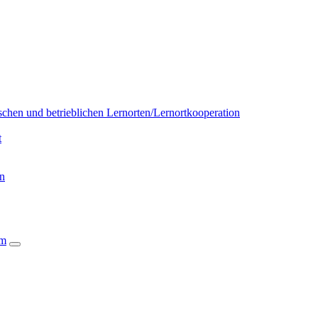
chen und betrieblichen Lernorten/Lernortkooperation
t
on
um