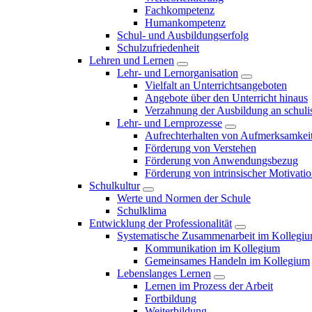
Fachkompetenz
Humankompetenz
Schul- und Ausbildungserfolg
Schulzufriedenheit
Lehren und Lernen
Lehr- und Lernorganisation
Vielfalt an Unterrichtsangeboten
Angebote über den Unterricht hinaus
Verzahnung der Ausbildung an schulis
Lehr- und Lernprozesse
Aufrechterhalten von Aufmerksamkei
Förderung von Verstehen
Förderung von Anwendungsbezug
Förderung von intrinsischer Motivati
Schulkultur
Werte und Normen der Schule
Schulklima
Entwicklung der Professionalität
Systematische Zusammenarbeit im Kollegi
Kommunikation im Kollegium
Gemeinsames Handeln im Kollegium
Lebenslanges Lernen
Lernen im Prozess der Arbeit
Fortbildung
Weiterbildung