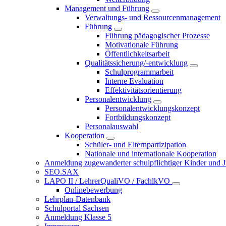
Management und Führung
Verwaltungs- und Ressourcenmanagement
Führung
Führung pädagogischer Prozesse
Motivationale Führung
Öffentlichkeitsarbeit
Qualitätssicherung/-entwicklung
Schulprogrammarbeit
Interne Evaluation
Effektivitätsorientierung
Personalentwicklung
Personalentwicklungskonzept
Fortbildungskonzept
Personalauswahl
Kooperation
Schüler- und Elternpartizipation
Nationale und internationale Kooperation
Anmeldung zugewanderter schulpflichtiger Kinder und Jug
SEO.SAX
LAPO II / LehrerQualiVO / FachlkVO
Onlinebewerbung
Lehrplan-Datenbank
Schulportal Sachsen
Anmeldung Klasse 5