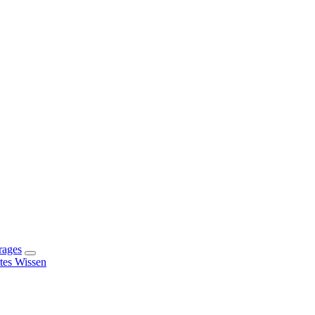
rages
rtes Wissen