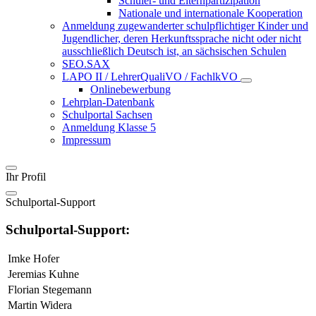
Schüler- und Elternpartizipation
Nationale und internationale Kooperation
Anmeldung zugewanderter schulpflichtiger Kinder und
Jugendlicher, deren Herkunftssprache nicht oder nicht
ausschließlich Deutsch ist, an sächsischen Schulen
SEO.SAX
LAPO II / LehrerQualiVO / FachlkVO
Onlinebewerbung
Lehrplan-Datenbank
Schulportal Sachsen
Anmeldung Klasse 5
Impressum
Ihr Profil
Schulportal-Support
Schulportal-Support:
Imke Hofer
Jeremias Kuhne
Florian Stegemann
Martin Widera