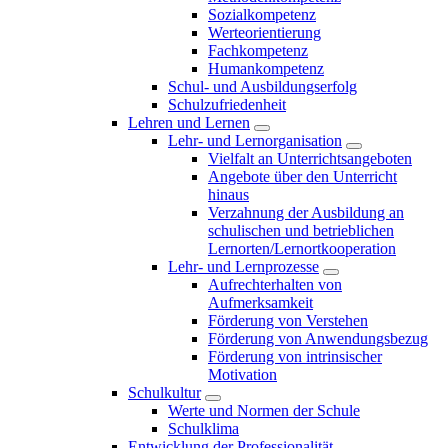
Sozialkompetenz
Werteorientierung
Fachkompetenz
Humankompetenz
Schul- und Ausbildungserfolg
Schulzufriedenheit
Lehren und Lernen
Lehr- und Lernorganisation
Vielfalt an Unterrichtsangeboten
Angebote über den Unterricht
hinaus
Verzahnung der Ausbildung an
schulischen und betrieblichen
Lernorten/Lernortkooperation
Lehr- und Lernprozesse
Aufrechterhalten von
Aufmerksamkeit
Förderung von Verstehen
Förderung von Anwendungsbezug
Förderung von intrinsischer
Motivation
Schulkultur
Werte und Normen der Schule
Schulklima
Entwicklung der Professionalität