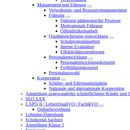
Management und Führung
Verwaltungs- und Ressourcenmanagement
Führung
Führung pädagogischer Prozesse
Motivationale Führung
Öffentlichkeitsarbeit
Qualitätssicherung/-entwicklung
Schulprogrammarbeit
Interne Evaluation
Effektivitätsorientierung
Personalentwicklung
Personalentwicklungskonzept
Fortbildungskonzept
Personalauswahl
Kooperation
Schüler- und Elternpartizipation
Nationale und internationale Kooperation
Anmeldung zugewanderter schulpflichtiger Kinder und Jug
SEO.SAX
LAPO II / LehrerQualiVO / FachlkVO
Onlinebewerbung
Lehrplan-Datenbank
Schulportal Sachsen
Anmeldung Klasse 5