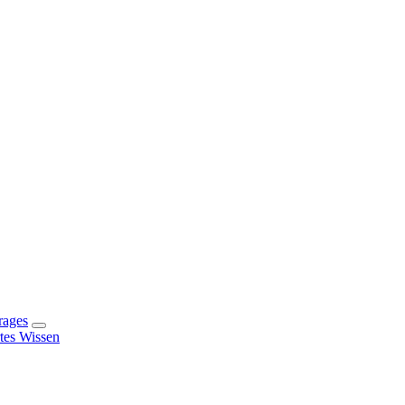
rages
rtes Wissen