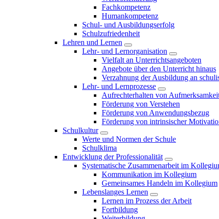
Fachkompetenz
Humankompetenz
Schul- und Ausbildungserfolg
Schulzufriedenheit
Lehren und Lernen
Lehr- und Lernorganisation
Vielfalt an Unterrichtsangeboten
Angebote über den Unterricht hinaus
Verzahnung der Ausbildung an schulis
Lehr- und Lernprozesse
Aufrechterhalten von Aufmerksamkei
Förderung von Verstehen
Förderung von Anwendungsbezug
Förderung von intrinsischer Motivati
Schulkultur
Werte und Normen der Schule
Schulklima
Entwicklung der Professionalität
Systematische Zusammenarbeit im Kollegi
Kommunikation im Kollegium
Gemeinsames Handeln im Kollegium
Lebenslanges Lernen
Lernen im Prozess der Arbeit
Fortbildung
Weiterbildung