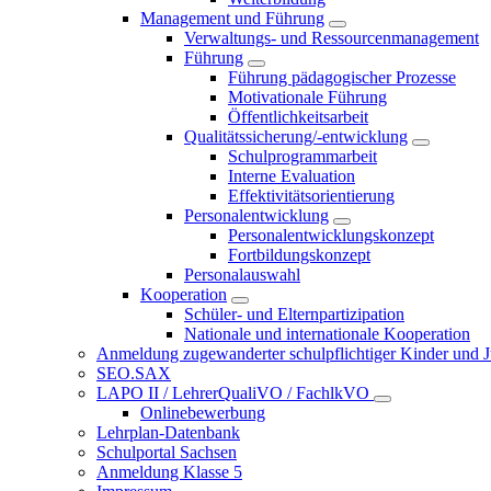
Management und Führung
Verwaltungs- und Ressourcenmanagement
Führung
Führung pädagogischer Prozesse
Motivationale Führung
Öffentlichkeitsarbeit
Qualitätssicherung/-entwicklung
Schulprogrammarbeit
Interne Evaluation
Effektivitätsorientierung
Personalentwicklung
Personalentwicklungskonzept
Fortbildungskonzept
Personalauswahl
Kooperation
Schüler- und Elternpartizipation
Nationale und internationale Kooperation
Anmeldung zugewanderter schulpflichtiger Kinder und Jug
SEO.SAX
LAPO II / LehrerQualiVO / FachlkVO
Onlinebewerbung
Lehrplan-Datenbank
Schulportal Sachsen
Anmeldung Klasse 5