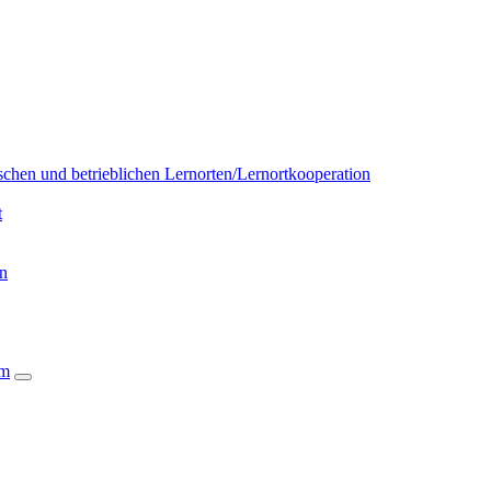
chen und betrieblichen Lernorten/Lernortkooperation
t
on
um