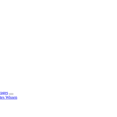
rages
rtes Wissen