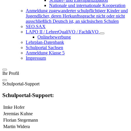
Schüler- und Elternpartizipation
Nationale und internationale Kooperation
Anmeldung zugewanderter schulpflichtiger Kinder und
Jugendlicher, deren Herkunftssprache nicht oder nicht
ausschließlich Deutsch ist, an sächsischen Schulen
SEO.SAX
LAPO II / LehrerQualiVO / FachlkVO
Onlinebewerbung
Lehrplan-Datenbank
Schulportal Sachsen
Anmeldung Klasse 5
Impressum
Ihr Profil
Schulportal-Support
Schulportal-Support:
Imke Hofer
Jeremias Kuhne
Florian Stegemann
Martin Widera