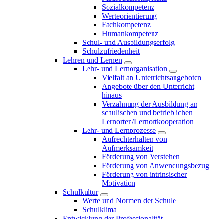
Sozialkompetenz
Werteorientierung
Fachkompetenz
Humankompetenz
Schul- und Ausbildungserfolg
Schulzufriedenheit
Lehren und Lernen
Lehr- und Lernorganisation
Vielfalt an Unterrichtsangeboten
Angebote über den Unterricht
hinaus
Verzahnung der Ausbildung an
schulischen und betrieblichen
Lernorten/Lernortkooperation
Lehr- und Lernprozesse
Aufrechterhalten von
Aufmerksamkeit
Förderung von Verstehen
Förderung von Anwendungsbezug
Förderung von intrinsischer
Motivation
Schulkultur
Werte und Normen der Schule
Schulklima
Entwicklung der Professionalität