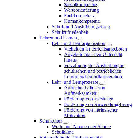
Sozialkompetenz
Werteorientierung
Fachkompetenz
Humankompetenz
Schul- und Ausbildungserfolg
Schulzufriedenheit
Lehren und Lernen
Lehr- und Lernorganisation
Vielfalt an Unterrichtsangeboten
Angebote über den Unterricht
hinaus
Verzahnung der Ausbildung an
schulischen und betrieblichen
Lernorten/Lernortkooperation
Lehr- und Lernprozesse
Aufrechterhalten von
Aufmerksamkeit
Förderung von Verstehen
Förderung von Anwendungsbezug
Förderung von intrinsischer
Motivation
Schulkultur
Werte und Normen der Schule
Schulklima
Entwicklung der Professionalität