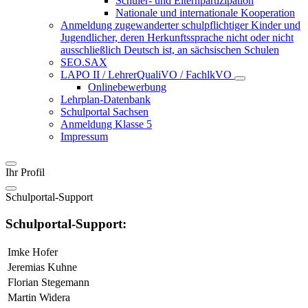
Schüler- und Elternpartizipation
Nationale und internationale Kooperation
Anmeldung zugewanderter schulpflichtiger Kinder und
Jugendlicher, deren Herkunftssprache nicht oder nicht
ausschließlich Deutsch ist, an sächsischen Schulen
SEO.SAX
LAPO II / LehrerQualiVO / FachlkVO
Onlinebewerbung
Lehrplan-Datenbank
Schulportal Sachsen
Anmeldung Klasse 5
Impressum
Ihr Profil
Schulportal-Support
Schulportal-Support:
Imke Hofer
Jeremias Kuhne
Florian Stegemann
Martin Widera