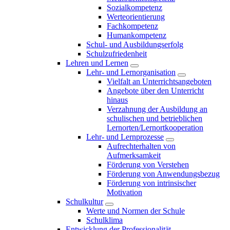
Sozialkompetenz
Werteorientierung
Fachkompetenz
Humankompetenz
Schul- und Ausbildungserfolg
Schulzufriedenheit
Lehren und Lernen
Lehr- und Lernorganisation
Vielfalt an Unterrichtsangeboten
Angebote über den Unterricht
hinaus
Verzahnung der Ausbildung an
schulischen und betrieblichen
Lernorten/Lernortkooperation
Lehr- und Lernprozesse
Aufrechterhalten von
Aufmerksamkeit
Förderung von Verstehen
Förderung von Anwendungsbezug
Förderung von intrinsischer
Motivation
Schulkultur
Werte und Normen der Schule
Schulklima
Entwicklung der Professionalität