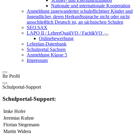
Schüler- und Elternpartizipation
Nationale und internationale Kooperation
Anmeldung zugewanderter schulpflichtiger Kinder und
Jugendlicher, deren Herkunftssprache nicht oder nicht
ausschließlich Deutsch ist, an sächsischen Schulen
SEO.SAX
LAPO II / LehrerQualiVO / FachlkVO
Onlinebewerbung
Lehrplan-Datenbank
Schulportal Sachsen
Anmeldung Klasse 5
Impressum
Ihr Profil
Schulportal-Support
Schulportal-Support:
Imke Hofer
Jeremias Kuhne
Florian Stegemann
Martin Widera