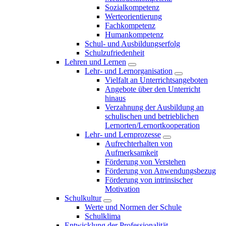
Sozialkompetenz
Werteorientierung
Fachkompetenz
Humankompetenz
Schul- und Ausbildungserfolg
Schulzufriedenheit
Lehren und Lernen
Lehr- und Lernorganisation
Vielfalt an Unterrichtsangeboten
Angebote über den Unterricht
hinaus
Verzahnung der Ausbildung an
schulischen und betrieblichen
Lernorten/Lernortkooperation
Lehr- und Lernprozesse
Aufrechterhalten von
Aufmerksamkeit
Förderung von Verstehen
Förderung von Anwendungsbezug
Förderung von intrinsischer
Motivation
Schulkultur
Werte und Normen der Schule
Schulklima
Entwicklung der Professionalität