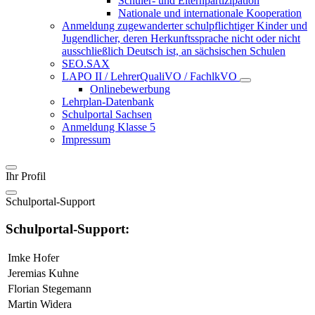
Schüler- und Elternpartizipation
Nationale und internationale Kooperation
Anmeldung zugewanderter schulpflichtiger Kinder und
Jugendlicher, deren Herkunftssprache nicht oder nicht
ausschließlich Deutsch ist, an sächsischen Schulen
SEO.SAX
LAPO II / LehrerQualiVO / FachlkVO
Onlinebewerbung
Lehrplan-Datenbank
Schulportal Sachsen
Anmeldung Klasse 5
Impressum
Ihr Profil
Schulportal-Support
Schulportal-Support:
Imke Hofer
Jeremias Kuhne
Florian Stegemann
Martin Widera