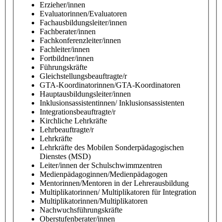
Erzieher/innen
Evaluatorinnen/Evaluatoren
Fachausbildungsleiter/innen
Fachberater/innen
Fachkonferenzleiter/innen
Fachleiter/innen
Fortbildner/innen
Führungskräfte
Gleichstellungsbeauftragte/r
GTA-Koordinatorinnen/GTA-Koordinatoren
Hauptausbildungsleiter/innen
Inklusionsassistentinnen/ Inklusionsassistenten
Integrationsbeauftragte/r
Kirchliche Lehrkräfte
Lehrbeauftragte/r
Lehrkräfte
Lehrkräfte des Mobilen Sonderpädagogischen
Dienstes (MSD)
Leiter/innen der Schulschwimmzentren
Medienpädagoginnen/Medienpädagogen
Mentorinnen/Mentoren in der Lehrerausbildung
Multiplikatorinnen/ Multiplikatoren für Integration
Multiplikatorinnen/Multiplikatoren
Nachwuchsführungskräfte
Oberstufenberater/innen