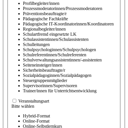
Profilbegleiter/innen
Prozessmoderatorinnen/Prozessmoderatoren
Präventionsbeauftragte/r
Pädagogische Fachkräfte
Pädagogische IT-Koordinatorinnen/Koordinatoren
Regionalbegleiter/innen
Schulartfremd eingesetzte LK
Schulassistentinnen/Schulassistenten
Schulleitungen
Schulpsychologinnen/Schulpsychologen
Schulreferentinnen/Schulreferenten
Schulverwaltungsassistentinnen/-assistenten
Seiteneinsteiger/innen
Sicherheitsbeauftragte/r
Sozialpädagoginnen/Sozialpädagogen
Steuergruppenmitglieder
Supervisorinnen/Supervisoren
Trainer/innen für Unterrichtsentwicklung
Veranstaltungsart
Bitte wählen
Hybrid-Format
Online-Format
Online-Selbstlernkurs