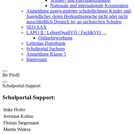
Schüler- und Elternpartizipation
Nationale und internationale Kooperation
Anmeldung zugewanderter schulpflichtiger Kinder und
Jugendlicher, deren Herkunftssprache nicht oder nicht
ausschließlich Deutsch ist, an sächsischen Schulen
SEO.SAX
LAPO II / LehrerQualiVO / FachlkVO
Onlinebewerbung
Lehrplan-Datenbank
Schulportal Sachsen
Anmeldung Klasse 5
Impressum
Ihr Profil
Schulportal-Support
Schulportal-Support:
Imke Hofer
Jeremias Kuhne
Florian Stegemann
Martin Widera