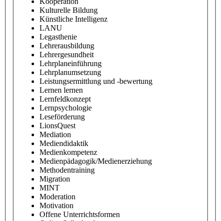
Kooperation
Kulturelle Bildung
Künstliche Intelligenz
LANU
Legasthenie
Lehrerausbildung
Lehrergesundheit
Lehrplaneinführung
Lehrplanumsetzung
Leistungsermittlung und -bewertung
Lernen lernen
Lernfeldkonzept
Lernpsychologie
Leseförderung
LionsQuest
Mediation
Mediendidaktik
Medienkompetenz
Medienpädagogik/Medienerziehung
Methodentraining
Migration
MINT
Moderation
Motivation
Offene Unterrichtsformen