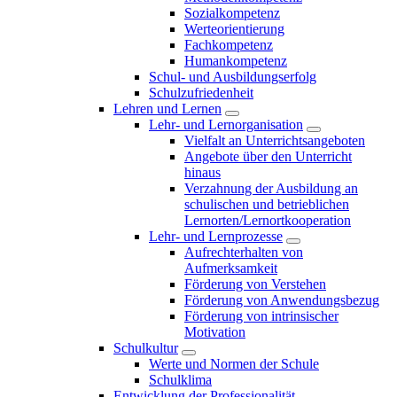
Sozialkompetenz
Werteorientierung
Fachkompetenz
Humankompetenz
Schul- und Ausbildungserfolg
Schulzufriedenheit
Lehren und Lernen
Lehr- und Lernorganisation
Vielfalt an Unterrichtsangeboten
Angebote über den Unterricht
hinaus
Verzahnung der Ausbildung an
schulischen und betrieblichen
Lernorten/Lernortkooperation
Lehr- und Lernprozesse
Aufrechterhalten von
Aufmerksamkeit
Förderung von Verstehen
Förderung von Anwendungsbezug
Förderung von intrinsischer
Motivation
Schulkultur
Werte und Normen der Schule
Schulklima
Entwicklung der Professionalität