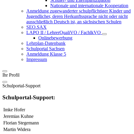
Schüler- und Elternpartizipation
Nationale und internationale Kooperation
Anmeldung zugewanderter schulpflichtiger Kinder und
Jugendlicher, deren Herkunftssprache nicht oder nicht
ausschließlich Deutsch ist, an sächsischen Schulen
SEO.SAX
LAPO II / LehrerQualiVO / FachlkVO
Onlinebewerbung
Lehrplan-Datenbank
Schulportal Sachsen
Anmeldung Klasse 5
Impressum
Ihr Profil
Schulportal-Support
Schulportal-Support:
Imke Hofer
Jeremias Kuhne
Florian Stegemann
Martin Widera