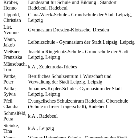
Kröber,
Landesamt für Schule und Bildung - Standort
Henno
Radebeul, Radebeul
Lippold,
Clara-Wieck-Schule - Grundschule der Stadt Leipzig,
Christian
Leipzig
List,
Gymnasium Dresden-Klotzsche, Dresden
Yvonne
Mann,
Leibnizschule - Gymnasium der Stadt Leipzig, Leipzig
Jakob
Meißner,
Joachim Ringelnatz-Schule - Grundschule der Stadt
Franziska
Leipzig, Leipzig
Mäusebach,
k.A., Zeulenroda-Triebes
Tom
Pattke,
Berufliches Schulzentrum 1 Wirtschaft und
Peter
Verwaltung der Stadt Leipzig, Leipzig
Pattke,
Johannes-Kepler-Schule - Gymnasium der Stadt
Sylvia
Leipzig, Leipzig
Pfeil,
Evangelisches Schulzentrum Radebeul, Oberschule
Claudia
(Schule in freier Trägerschaft), Radebeul
Schmalfeld,
k.A., Radebeul
Petra
Steinke,
k.A., Leipzig
Tina
Venus,
Werner-Heisenberg-Schule - Gymnasium der Stadt