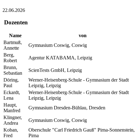
22.06.2026
Dozenten
Name
von
Bartmuß,
Gymnasium Coswig, Coswig
Annette
Berg,
Agentur KATABAMA, Leipzig
Robert
Brunn,
ScienTests GmbH, Leipzig
Sebastian
Döring,
Werner-Heisenberg-Schule - Gymnasium der Stadt
Paul
Leipzig, Leipzig
Eckardt,
Werner-Heisenberg-Schule - Gymnasium der Stadt
Lena
Leipzig, Leipzig
Haupt,
Gymnasium Dresden-Bühlau, Dresden
Manfred
Klingner,
Gymnasium Coswig, Coswig
Andrea
Koban,
Oberschule "Carl Friedrich Gauß" Pirna-Sonnenstein,
Fred
Pirna