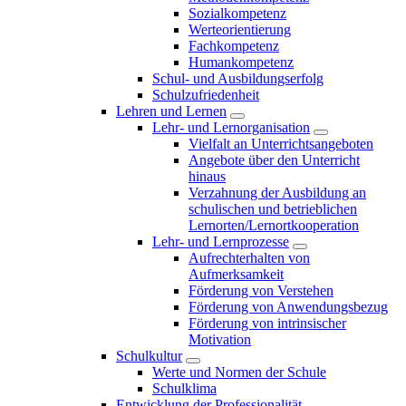
Sozialkompetenz
Werteorientierung
Fachkompetenz
Humankompetenz
Schul- und Ausbildungserfolg
Schulzufriedenheit
Lehren und Lernen
Lehr- und Lernorganisation
Vielfalt an Unterrichtsangeboten
Angebote über den Unterricht
hinaus
Verzahnung der Ausbildung an
schulischen und betrieblichen
Lernorten/Lernortkooperation
Lehr- und Lernprozesse
Aufrechterhalten von
Aufmerksamkeit
Förderung von Verstehen
Förderung von Anwendungsbezug
Förderung von intrinsischer
Motivation
Schulkultur
Werte und Normen der Schule
Schulklima
Entwicklung der Professionalität