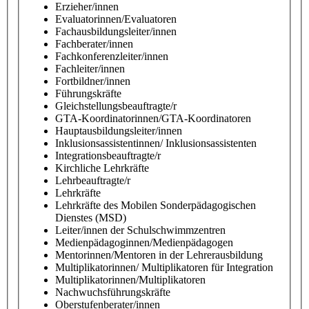
Erzieher/innen
Evaluatorinnen/Evaluatoren
Fachausbildungsleiter/innen
Fachberater/innen
Fachkonferenzleiter/innen
Fachleiter/innen
Fortbildner/innen
Führungskräfte
Gleichstellungsbeauftragte/r
GTA-Koordinatorinnen/GTA-Koordinatoren
Hauptausbildungsleiter/innen
Inklusionsassistentinnen/ Inklusionsassistenten
Integrationsbeauftragte/r
Kirchliche Lehrkräfte
Lehrbeauftragte/r
Lehrkräfte
Lehrkräfte des Mobilen Sonderpädagogischen
Dienstes (MSD)
Leiter/innen der Schulschwimmzentren
Medienpädagoginnen/Medienpädagogen
Mentorinnen/Mentoren in der Lehrerausbildung
Multiplikatorinnen/ Multiplikatoren für Integration
Multiplikatorinnen/Multiplikatoren
Nachwuchsführungskräfte
Oberstufenberater/innen