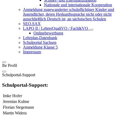
Schüler- und Elternpartizipation
Nationale und internationale Kooperation
Anmeldung zugewanderter schulpflichtiger Kinder und
Jugendlicher, deren Herkunftssprache nicht oder nicht
ausschließlich Deutsch ist, an sächsischen Schulen
SEO.SAX
LAPO II / LehrerQualiVO / FachlkVO
Onlinebewerbung
Lehrplan-Datenbank
Schulportal Sachsen
Anmeldung Klasse 5
Impressum
Ihr Profil
Schulportal-Support
Schulportal-Support:
Imke Hofer
Jeremias Kuhne
Florian Stegemann
Martin Widera