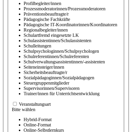
Profilbegleiter/innen
Prozessmoderatorinnen/Prozessmoderatoren
Präventionsbeauftragte/r
Pädagogische Fachkräfte
Pädagogische IT-Koordinatorinnen/Koordinatoren
Regionalbegleiter/innen
Schulartfremd eingesetzte LK
Schulassistentinnen/Schulassistenten
Schulleitungen
Schulpsychologinnen/Schulpsychologen
Schulreferentinnen/Schulreferenten
Schulverwaltungsassistentinnen/-assistenten
Seiteneinsteiger/innen
Sicherheitsbeauftragte/r
Sozialpädagoginnen/Sozialpädagogen
Steuergruppenmitglieder
Supervisorinnen/Supervisoren
Trainer/innen für Unterrichtsentwicklung
Veranstaltungsart
Bitte wählen
Hybrid-Format
Online-Format
Online-Selbstlernkurs