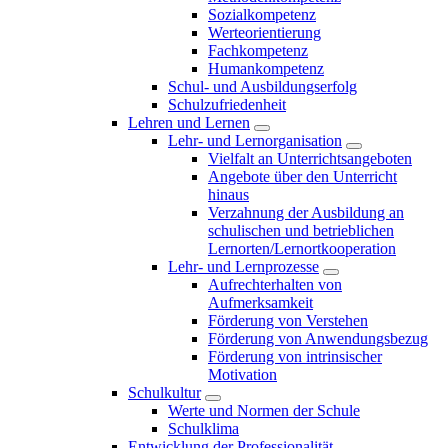
Sozialkompetenz
Werteorientierung
Fachkompetenz
Humankompetenz
Schul- und Ausbildungserfolg
Schulzufriedenheit
Lehren und Lernen
Lehr- und Lernorganisation
Vielfalt an Unterrichtsangeboten
Angebote über den Unterricht
hinaus
Verzahnung der Ausbildung an
schulischen und betrieblichen
Lernorten/Lernortkooperation
Lehr- und Lernprozesse
Aufrechterhalten von
Aufmerksamkeit
Förderung von Verstehen
Förderung von Anwendungsbezug
Förderung von intrinsischer
Motivation
Schulkultur
Werte und Normen der Schule
Schulklima
Entwicklung der Professionalität