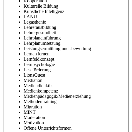
Kooperation
Kulturelle Bildung
Künstliche Intelligenz
LANU
Legasthenie
Lehrerausbildung
Lehrergesundheit
Lehrplaneinführung
Lehrplanumsetzung
Leistungsermittlung und -bewertung
Lernen lernen
Lernfeldkonzept
Lernpsychologie
Leseförderung
LionsQuest
Mediation
Mediendidaktik
Medienkompetenz
Medienpädagogik/Medienerziehung
Methodentraining
Migration
MINT
Moderation
Motivation
Offene Unterrichtsformen