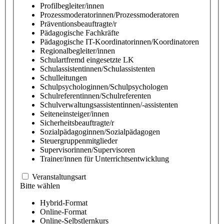
Profilbegleiter/innen
Prozessmoderatorinnen/Prozessmoderatoren
Präventionsbeauftragte/r
Pädagogische Fachkräfte
Pädagogische IT-Koordinatorinnen/Koordinatoren
Regionalbegleiter/innen
Schulartfremd eingesetzte LK
Schulassistentinnen/Schulassistenten
Schulleitungen
Schulpsychologinnen/Schulpsychologen
Schulreferentinnen/Schulreferenten
Schulverwaltungsassistentinnen/-assistenten
Seiteneinsteiger/innen
Sicherheitsbeauftragte/r
Sozialpädagoginnen/Sozialpädagogen
Steuergruppenmitglieder
Supervisorinnen/Supervisoren
Trainer/innen für Unterrichtsentwicklung
Veranstaltungsart
Bitte wählen
Hybrid-Format
Online-Format
Online-Selbstlernkurs