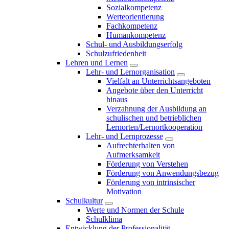
Sozialkompetenz
Werteorientierung
Fachkompetenz
Humankompetenz
Schul- und Ausbildungserfolg
Schulzufriedenheit
Lehren und Lernen
Lehr- und Lernorganisation
Vielfalt an Unterrichtsangeboten
Angebote über den Unterricht
hinaus
Verzahnung der Ausbildung an
schulischen und betrieblichen
Lernorten/Lernortkooperation
Lehr- und Lernprozesse
Aufrechterhalten von
Aufmerksamkeit
Förderung von Verstehen
Förderung von Anwendungsbezug
Förderung von intrinsischer
Motivation
Schulkultur
Werte und Normen der Schule
Schulklima
Entwicklung der Professionalität