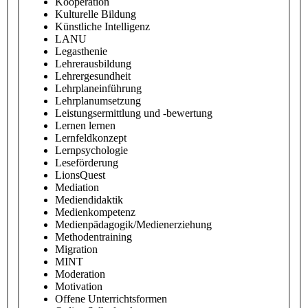
Kooperation
Kulturelle Bildung
Künstliche Intelligenz
LANU
Legasthenie
Lehrerausbildung
Lehrergesundheit
Lehrplaneinführung
Lehrplanumsetzung
Leistungsermittlung und -bewertung
Lernen lernen
Lernfeldkonzept
Lernpsychologie
Leseförderung
LionsQuest
Mediation
Mediendidaktik
Medienkompetenz
Medienpädagogik/Medienerziehung
Methodentraining
Migration
MINT
Moderation
Motivation
Offene Unterrichtsformen