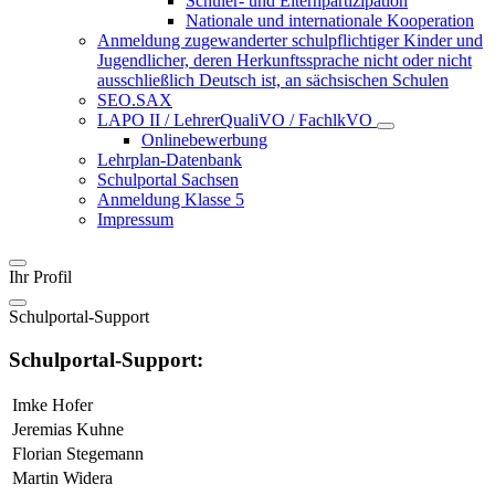
Schüler- und Elternpartizipation
Nationale und internationale Kooperation
Anmeldung zugewanderter schulpflichtiger Kinder und
Jugendlicher, deren Herkunftssprache nicht oder nicht
ausschließlich Deutsch ist, an sächsischen Schulen
SEO.SAX
LAPO II / LehrerQualiVO / FachlkVO
Onlinebewerbung
Lehrplan-Datenbank
Schulportal Sachsen
Anmeldung Klasse 5
Impressum
Ihr Profil
Schulportal-Support
Schulportal-Support:
Imke Hofer
Jeremias Kuhne
Florian Stegemann
Martin Widera