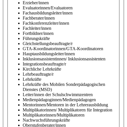
Erzieher/innen
Evaluatorinnen/Evaluatoren
Fachausbildungsleiter/innen
Fachberater/innen
Fachkonferenzleiter/innen
Fachleiter/innen
Fortbildner/innen
Führungskräfte
Gleichstellungsbeauftragte/r
GTA-Koordinatorinnen/GTA-Koordinatoren
Hauptausbildungsleiter/innen
Inklusionsassistentinnen/ Inklusionsassistenten
Integrationsbeauftragte/r
Kirchliche Lehrkräfte
Lehrbeauftragte/r
Lehrkräfte
Lehrkräfte des Mobilen Sonderpädagogischen
Dienstes (MSD)
Leiter/innen der Schulschwimmzentren
Medienpädagoginnen/Medienpädagogen
Mentorinnen/Mentoren in der Lehrerausbildung
Multiplikatorinnen/ Multiplikatoren für Integration
Multiplikatorinnen/Multiplikatoren
Nachwuchsführungskräfte
Oberstufenberater/innen