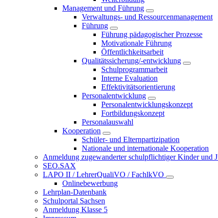
Management und Führung
Verwaltungs- und Ressourcenmanagement
Führung
Führung pädagogischer Prozesse
Motivationale Führung
Öffentlichkeitsarbeit
Qualitätssicherung/-entwicklung
Schulprogrammarbeit
Interne Evaluation
Effektivitätsorientierung
Personalentwicklung
Personalentwicklungskonzept
Fortbildungskonzept
Personalauswahl
Kooperation
Schüler- und Elternpartizipation
Nationale und internationale Kooperation
Anmeldung zugewanderter schulpflichtiger Kinder und Jug
SEO.SAX
LAPO II / LehrerQualiVO / FachlkVO
Onlinebewerbung
Lehrplan-Datenbank
Schulportal Sachsen
Anmeldung Klasse 5