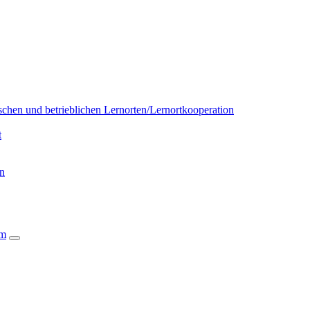
chen und betrieblichen Lernorten/Lernortkooperation
t
on
um