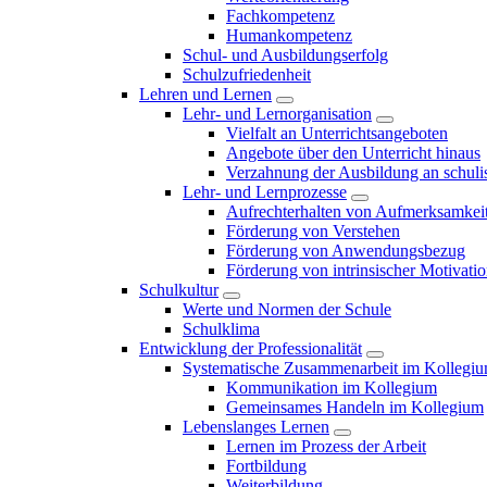
Fachkompetenz
Humankompetenz
Schul- und Ausbildungserfolg
Schulzufriedenheit
Lehren und Lernen
Lehr- und Lernorganisation
Vielfalt an Unterrichtsangeboten
Angebote über den Unterricht hinaus
Verzahnung der Ausbildung an schulis
Lehr- und Lernprozesse
Aufrechterhalten von Aufmerksamkei
Förderung von Verstehen
Förderung von Anwendungsbezug
Förderung von intrinsischer Motivati
Schulkultur
Werte und Normen der Schule
Schulklima
Entwicklung der Professionalität
Systematische Zusammenarbeit im Kollegi
Kommunikation im Kollegium
Gemeinsames Handeln im Kollegium
Lebenslanges Lernen
Lernen im Prozess der Arbeit
Fortbildung
Weiterbildung