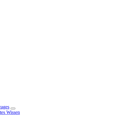
rages
rtes Wissen