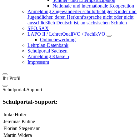
Schüler- und Elternpartizipation
Nationale und internationale Kooperation
Anmeldung zugewanderter schulpflichtiger Kinder und
Jugendlicher, deren Herkunftssprache nicht oder nicht
ausschließlich Deutsch ist, an sächsischen Schulen
SEO.SAX
LAPO II / LehrerQualiVO / FachlkVO
Onlinebewerbung
Lehrplan-Datenbank
Schulportal Sachsen
Anmeldung Klasse 5
Impressum
Ihr Profil
Schulportal-Support
Schulportal-Support:
Imke Hofer
Jeremias Kuhne
Florian Stegemann
Martin Widera