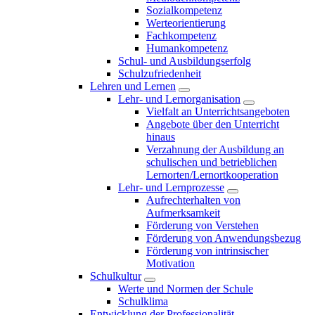
Sozialkompetenz
Werteorientierung
Fachkompetenz
Humankompetenz
Schul- und Ausbildungserfolg
Schulzufriedenheit
Lehren und Lernen
Lehr- und Lernorganisation
Vielfalt an Unterrichtsangeboten
Angebote über den Unterricht
hinaus
Verzahnung der Ausbildung an
schulischen und betrieblichen
Lernorten/Lernortkooperation
Lehr- und Lernprozesse
Aufrechterhalten von
Aufmerksamkeit
Förderung von Verstehen
Förderung von Anwendungsbezug
Förderung von intrinsischer
Motivation
Schulkultur
Werte und Normen der Schule
Schulklima
Entwicklung der Professionalität