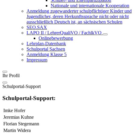
Schüler- und Elternpartizipation
Nationale und internationale Kooperation
Anmeldung zugewanderter schulpflichtiger Kinder und
Jugendlicher, deren Herkunftssprache nicht oder nicht
ausschließlich Deutsch ist, an sächsischen Schulen
SEO.SAX
LAPO II / LehrerQualiVO / FachlkVO
Onlinebewerbung
Lehrplan-Datenbank
Schulportal Sachsen
Anmeldung Klasse 5
Impressum
Ihr Profil
Schulportal-Support
Schulportal-Support:
Imke Hofer
Jeremias Kuhne
Florian Stegemann
Martin Widera