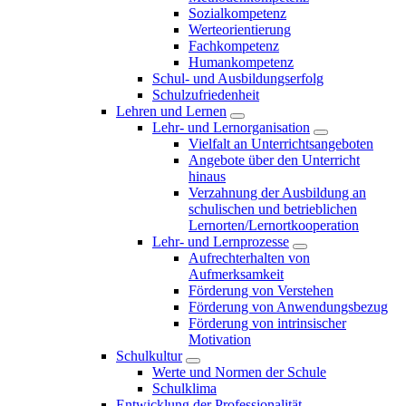
Sozialkompetenz
Werteorientierung
Fachkompetenz
Humankompetenz
Schul- und Ausbildungserfolg
Schulzufriedenheit
Lehren und Lernen
Lehr- und Lernorganisation
Vielfalt an Unterrichtsangeboten
Angebote über den Unterricht
hinaus
Verzahnung der Ausbildung an
schulischen und betrieblichen
Lernorten/Lernortkooperation
Lehr- und Lernprozesse
Aufrechterhalten von
Aufmerksamkeit
Förderung von Verstehen
Förderung von Anwendungsbezug
Förderung von intrinsischer
Motivation
Schulkultur
Werte und Normen der Schule
Schulklima
Entwicklung der Professionalität