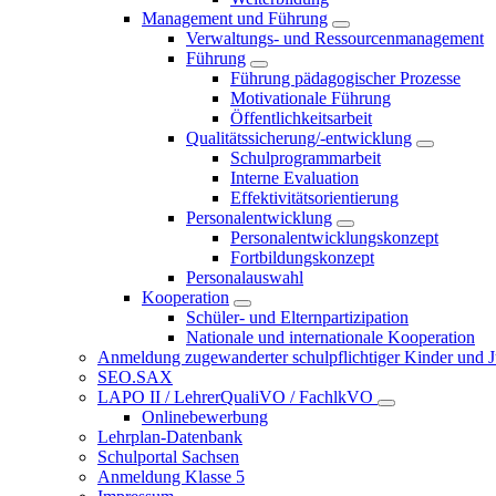
Management und Führung
Verwaltungs- und Ressourcenmanagement
Führung
Führung pädagogischer Prozesse
Motivationale Führung
Öffentlichkeitsarbeit
Qualitätssicherung/-entwicklung
Schulprogrammarbeit
Interne Evaluation
Effektivitätsorientierung
Personalentwicklung
Personalentwicklungskonzept
Fortbildungskonzept
Personalauswahl
Kooperation
Schüler- und Elternpartizipation
Nationale und internationale Kooperation
Anmeldung zugewanderter schulpflichtiger Kinder und Jug
SEO.SAX
LAPO II / LehrerQualiVO / FachlkVO
Onlinebewerbung
Lehrplan-Datenbank
Schulportal Sachsen
Anmeldung Klasse 5