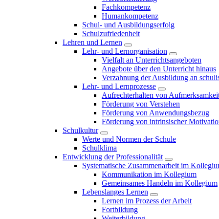
Fachkompetenz
Humankompetenz
Schul- und Ausbildungserfolg
Schulzufriedenheit
Lehren und Lernen
Lehr- und Lernorganisation
Vielfalt an Unterrichtsangeboten
Angebote über den Unterricht hinaus
Verzahnung der Ausbildung an schulis
Lehr- und Lernprozesse
Aufrechterhalten von Aufmerksamkei
Förderung von Verstehen
Förderung von Anwendungsbezug
Förderung von intrinsischer Motivati
Schulkultur
Werte und Normen der Schule
Schulklima
Entwicklung der Professionalität
Systematische Zusammenarbeit im Kollegi
Kommunikation im Kollegium
Gemeinsames Handeln im Kollegium
Lebenslanges Lernen
Lernen im Prozess der Arbeit
Fortbildung
Weiterbildung