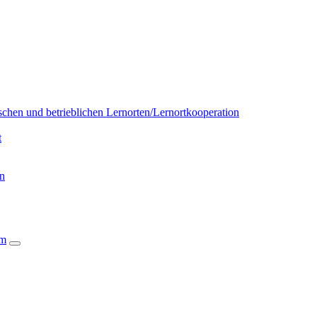
chen und betrieblichen Lernorten/Lernortkooperation
t
on
um