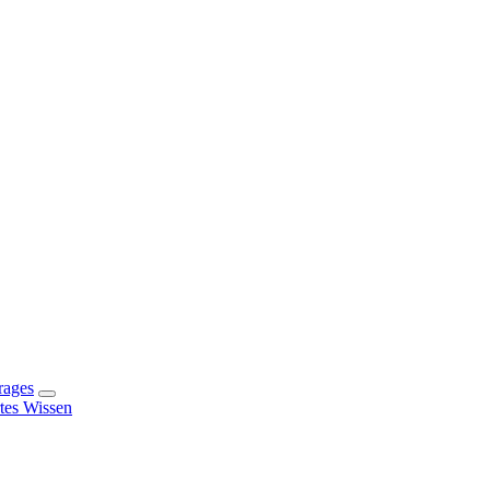
rages
rtes Wissen