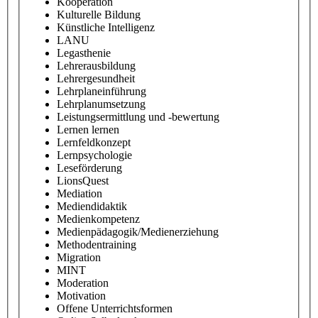
Kooperation
Kulturelle Bildung
Künstliche Intelligenz
LANU
Legasthenie
Lehrerausbildung
Lehrergesundheit
Lehrplaneinführung
Lehrplanumsetzung
Leistungsermittlung und -bewertung
Lernen lernen
Lernfeldkonzept
Lernpsychologie
Leseförderung
LionsQuest
Mediation
Mediendidaktik
Medienkompetenz
Medienpädagogik/Medienerziehung
Methodentraining
Migration
MINT
Moderation
Motivation
Offene Unterrichtsformen