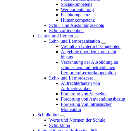
Sozialkompetenz
Werteorientierung
Fachkompetenz
Humankompetenz
Schul- und Ausbildungserfolg
Schulzufriedenheit
Lehren und Lernen
Lehr- und Lernorganisation
Vielfalt an Unterrichtsangeboten
Angebote über den Unterricht
hinaus
Verzahnung der Ausbildung an
schulischen und betrieblichen
Lernorten/Lernortkooperation
Lehr- und Lernprozesse
Aufrechterhalten von
Aufmerksamkeit
Förderung von Verstehen
Förderung von Anwendungsbezug
Förderung von intrinsischer
Motivation
Schulkultur
Werte und Normen der Schule
Schulklima
Entwicklung der Professionalität