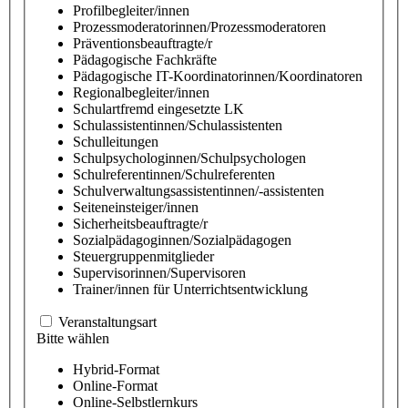
Profilbegleiter/innen
Prozessmoderatorinnen/Prozessmoderatoren
Präventionsbeauftragte/r
Pädagogische Fachkräfte
Pädagogische IT-Koordinatorinnen/Koordinatoren
Regionalbegleiter/innen
Schulartfremd eingesetzte LK
Schulassistentinnen/Schulassistenten
Schulleitungen
Schulpsychologinnen/Schulpsychologen
Schulreferentinnen/Schulreferenten
Schulverwaltungsassistentinnen/-assistenten
Seiteneinsteiger/innen
Sicherheitsbeauftragte/r
Sozialpädagoginnen/Sozialpädagogen
Steuergruppenmitglieder
Supervisorinnen/Supervisoren
Trainer/innen für Unterrichtsentwicklung
Veranstaltungsart
Bitte wählen
Hybrid-Format
Online-Format
Online-Selbstlernkurs