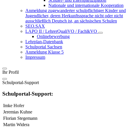
Schüler- und Elternpartizipation
Nationale und internationale Kooperation
Anmeldung zugewanderter schulpflichtiger Kinder und
Jugendlicher, deren Herkunftssprache nicht oder nicht
ausschließlich Deutsch ist, an sächsischen Schulen
SEO.SAX
LAPO II / LehrerQualiVO / FachlkVO
Onlinebewerbung
Lehrplan-Datenbank
Schulportal Sachsen
Anmeldung Klasse 5
Impressum
Ihr Profil
Schulportal-Support
Schulportal-Support:
Imke Hofer
Jeremias Kuhne
Florian Stegemann
Martin Widera