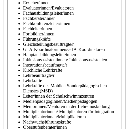
Erzieher/innen
Evaluatorinnen/Evaluatoren
Fachausbildungsleiter/innen
Fachberater/innen
Fachkonferenzleiter/innen
Fachleiter/innen
Fortbildner/innen
Führungskräfte
Gleichstellungsbeauftragte/r
GTA-Koordinatorinnen/GTA-Koordinatoren
Hauptausbildungsleiter/innen
Inklusionsassistentinnen/ Inklusionsassistenten
Integrationsbeauftragte/r
Kirchliche Lehrkräfte
Lehrbeauftragte/r
Lehrkräfte
Lehrkräfte des Mobilen Sonderpädagogischen
Dienstes (MSD)
Leiter/innen der Schulschwimmzentren
Medienpädagoginnen/Medienpädagogen
Mentorinnen/Mentoren in der Lehrerausbildung
Multiplikatorinnen/ Multiplikatoren für Integration
Multiplikatorinnen/Multiplikatoren
Nachwuchsführungskräfte
Oberstufenberater/innen