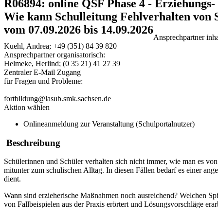
R06894: online QSF Phase 4 - Erziehung
Wie kann Schulleitung Fehlverhalten von
vom 07.09.2026 bis 14.09.2026
Ansprechpartner inhal
Kuehl, Andrea; +49 (351) 84 39 820
Ansprechpartner organisatorisch:
Helmeke, Herlind; (0 35 21) 41 27 39
Zentraler E-Mail Zugang
für Fragen und Probleme:
fortbildung@lasub.smk.sachsen.de
Aktion wählen
Onlineanmeldung zur Veranstaltung (Schulportalnutzer)
Beschreibung
Schülerinnen und Schüler verhalten sich nicht immer, wie man es vo
mitunter zum schulischen Alltag. In diesen Fällen bedarf es einer a
dient.
Wann sind erzieherische Maßnahmen noch ausreichend? Welchen Spi
von Fallbeispielen aus der Praxis erörtert und Lösungsvorschläge erarb