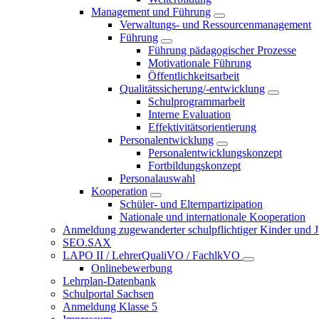
Management und Führung
Verwaltungs- und Ressourcenmanagement
Führung
Führung pädagogischer Prozesse
Motivationale Führung
Öffentlichkeitsarbeit
Qualitätssicherung/-entwicklung
Schulprogrammarbeit
Interne Evaluation
Effektivitätsorientierung
Personalentwicklung
Personalentwicklungskonzept
Fortbildungskonzept
Personalauswahl
Kooperation
Schüler- und Elternpartizipation
Nationale und internationale Kooperation
Anmeldung zugewanderter schulpflichtiger Kinder und Jug
SEO.SAX
LAPO II / LehrerQualiVO / FachlkVO
Onlinebewerbung
Lehrplan-Datenbank
Schulportal Sachsen
Anmeldung Klasse 5