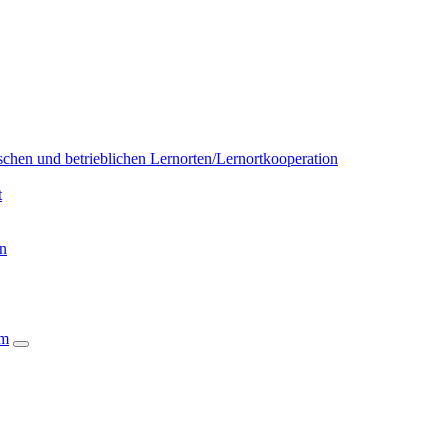
chen und betrieblichen Lernorten/Lernortkooperation
t
on
um