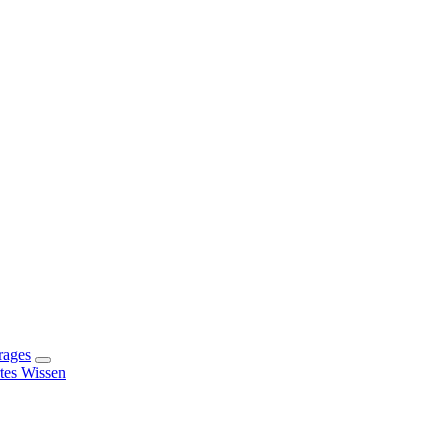
rages
rtes Wissen