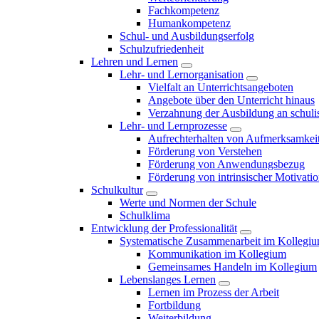
Fachkompetenz
Humankompetenz
Schul- und Ausbildungserfolg
Schulzufriedenheit
Lehren und Lernen
Lehr- und Lernorganisation
Vielfalt an Unterrichtsangeboten
Angebote über den Unterricht hinaus
Verzahnung der Ausbildung an schulis
Lehr- und Lernprozesse
Aufrechterhalten von Aufmerksamkei
Förderung von Verstehen
Förderung von Anwendungsbezug
Förderung von intrinsischer Motivati
Schulkultur
Werte und Normen der Schule
Schulklima
Entwicklung der Professionalität
Systematische Zusammenarbeit im Kollegi
Kommunikation im Kollegium
Gemeinsames Handeln im Kollegium
Lebenslanges Lernen
Lernen im Prozess der Arbeit
Fortbildung
Weiterbildung