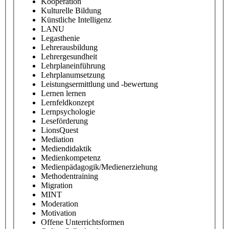
Kooperation
Kulturelle Bildung
Künstliche Intelligenz
LANU
Legasthenie
Lehrerausbildung
Lehrergesundheit
Lehrplaneinführung
Lehrplanumsetzung
Leistungsermittlung und -bewertung
Lernen lernen
Lernfeldkonzept
Lernpsychologie
Leseförderung
LionsQuest
Mediation
Mediendidaktik
Medienkompetenz
Medienpädagogik/Medienerziehung
Methodentraining
Migration
MINT
Moderation
Motivation
Offene Unterrichtsformen