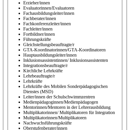
Erzieher/innen
Evaluatorinnen/Evaluatoren
Fachausbildungsleiter/innen
Fachberater/innen
Fachkonferenzleiter/innen
Fachleiter/innen
Fortbildner/innen
Führungskräfte
Gleichstellungsbeauftragte/r
GTA-Koordinatorinnen/GTA-Koordinatoren
Hauptausbildungsleiter/innen
Inklusionsassistentinnen/ Inklusionsassistenten
Integrationsbeauftragte/r
Kirchliche Lehrkräfte
Lehrbeauftragte/r
Lehrkräfte
Lehrkräfte des Mobilen Sonderpädagogischen
Dienstes (MSD)
Leiter/innen der Schulschwimmzentren
Medienpädagoginnen/Medienpädagogen
Mentorinnen/Mentoren in der Lehrerausbildung
Multiplikatorinnen/ Multiplikatoren für Integration
Multiplikatorinnen/Multiplikatoren
Nachwuchsführungskräfte
Oberstufenberater/innen