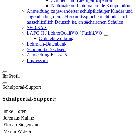
Schüler- und Elternpartizipation
Nationale und internationale Kooperation
Anmeldung zugewanderter schulpflichtiger Kinder und
Jugendlicher, deren Herkunftssprache nicht oder nicht
ausschließlich Deutsch ist, an sächsischen Schulen
SEO.SAX
LAPO II / LehrerQualiVO / FachlkVO
Onlinebewerbung
Lehrplan-Datenbank
Schulportal Sachsen
Anmeldung Klasse 5
Impressum
Ihr Profil
Schulportal-Support
Schulportal-Support:
Imke Hofer
Jeremias Kuhne
Florian Stegemann
Martin Widera