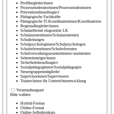
Profilbegleiter/innen
Prozessmoderatorinnen/Prozessmoderatoren
Präventionsbeauftragte/r
Pädagogische Fachkräfte
Pädagogische IT-Koordinatorinnen/Koordinatoren
Regionalbegleiter/innen
Schulartfremd eingesetzte LK
Schulassistentinnen/Schulassistenten
Schulleitungen
Schulpsychologinnen/Schulpsychologen
Schulreferentinnen/Schulreferenten
Schulverwaltungsassistentinnen/-assistenten
Seiteneinsteiger/innen
Sicherheitsbeauftragte/r
Sozialpädagoginnen/Sozialpädagogen
Steuergruppenmitglieder
Supervisorinnen/Supervisoren
Trainer/innen für Unterrichtsentwicklung
Veranstaltungsart
Bitte wählen
Hybrid-Format
Online-Format
Online-Selbstlernkurs