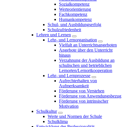
Sozialkompetenz
Werteorientierung
Fachkompetenz
Humankompetenz
Schul- und Ausbildungserfolg
Schulzufriedenheit
Lehren und Lernen
Lehr- und Lernorganisation
Vielfalt an Unterrichtsangeboten
Angebote über den Unterricht
hinaus
Verzahnung der Ausbildung an
schulischen und betrieblichen
Lernorten/Lernortkooperation
Lehr- und Lernprozesse
Aufrechterhalten von
Aufmerksamkeit
Förderung von Verstehen
Förderung von Anwendungsbezug
Förderung von intrinsischer
Motivation
Schulkultur
Werte und Normen der Schule
Schulklima
Entwicklung der Professionalität