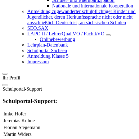
Schüler- und Elternpartizipation
Nationale und internationale Kooperation
Anmeldung zugewanderter schulpflichtiger Kinder und
Jugendlicher, deren Herkunftssprache nicht oder nicht
ausschließlich Deutsch ist, an sächsischen Schulen
SEO.SAX
LAPO II / LehrerQualiVO / FachlkVO
Onlinebewerbung
Lehrplan-Datenbank
Schulportal Sachsen
Anmeldung Klasse 5
Impressum
Ihr Profil
Schulportal-Support
Schulportal-Support:
Imke Hofer
Jeremias Kuhne
Florian Stegemann
Martin Widera