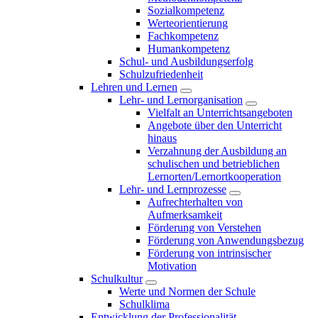
Sozialkompetenz
Werteorientierung
Fachkompetenz
Humankompetenz
Schul- und Ausbildungserfolg
Schulzufriedenheit
Lehren und Lernen
Lehr- und Lernorganisation
Vielfalt an Unterrichtsangeboten
Angebote über den Unterricht
hinaus
Verzahnung der Ausbildung an
schulischen und betrieblichen
Lernorten/Lernortkooperation
Lehr- und Lernprozesse
Aufrechterhalten von
Aufmerksamkeit
Förderung von Verstehen
Förderung von Anwendungsbezug
Förderung von intrinsischer
Motivation
Schulkultur
Werte und Normen der Schule
Schulklima
Entwicklung der Professionalität