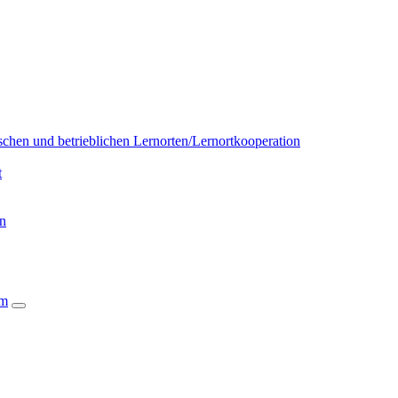
chen und betrieblichen Lernorten/Lernortkooperation
t
on
um