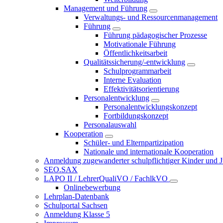
Management und Führung
Verwaltungs- und Ressourcenmanagement
Führung
Führung pädagogischer Prozesse
Motivationale Führung
Öffentlichkeitsarbeit
Qualitätssicherung/-entwicklung
Schulprogrammarbeit
Interne Evaluation
Effektivitätsorientierung
Personalentwicklung
Personalentwicklungskonzept
Fortbildungskonzept
Personalauswahl
Kooperation
Schüler- und Elternpartizipation
Nationale und internationale Kooperation
Anmeldung zugewanderter schulpflichtiger Kinder und Jug
SEO.SAX
LAPO II / LehrerQualiVO / FachlkVO
Onlinebewerbung
Lehrplan-Datenbank
Schulportal Sachsen
Anmeldung Klasse 5