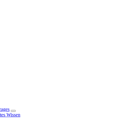
rages
rtes Wissen