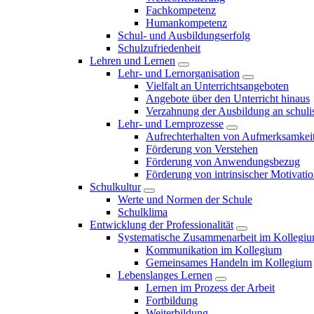
Fachkompetenz
Humankompetenz
Schul- und Ausbildungserfolg
Schulzufriedenheit
Lehren und Lernen
Lehr- und Lernorganisation
Vielfalt an Unterrichtsangeboten
Angebote über den Unterricht hinaus
Verzahnung der Ausbildung an schulis
Lehr- und Lernprozesse
Aufrechterhalten von Aufmerksamkei
Förderung von Verstehen
Förderung von Anwendungsbezug
Förderung von intrinsischer Motivati
Schulkultur
Werte und Normen der Schule
Schulklima
Entwicklung der Professionalität
Systematische Zusammenarbeit im Kollegi
Kommunikation im Kollegium
Gemeinsames Handeln im Kollegium
Lebenslanges Lernen
Lernen im Prozess der Arbeit
Fortbildung
Weiterbildung