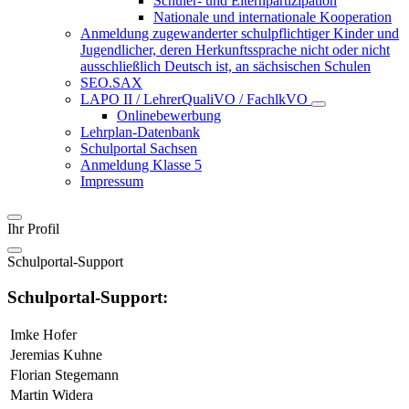
Schüler- und Elternpartizipation
Nationale und internationale Kooperation
Anmeldung zugewanderter schulpflichtiger Kinder und
Jugendlicher, deren Herkunftssprache nicht oder nicht
ausschließlich Deutsch ist, an sächsischen Schulen
SEO.SAX
LAPO II / LehrerQualiVO / FachlkVO
Onlinebewerbung
Lehrplan-Datenbank
Schulportal Sachsen
Anmeldung Klasse 5
Impressum
Ihr Profil
Schulportal-Support
Schulportal-Support:
Imke Hofer
Jeremias Kuhne
Florian Stegemann
Martin Widera