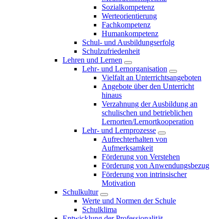
Sozialkompetenz
Werteorientierung
Fachkompetenz
Humankompetenz
Schul- und Ausbildungserfolg
Schulzufriedenheit
Lehren und Lernen
Lehr- und Lernorganisation
Vielfalt an Unterrichtsangeboten
Angebote über den Unterricht
hinaus
Verzahnung der Ausbildung an
schulischen und betrieblichen
Lernorten/Lernortkooperation
Lehr- und Lernprozesse
Aufrechterhalten von
Aufmerksamkeit
Förderung von Verstehen
Förderung von Anwendungsbezug
Förderung von intrinsischer
Motivation
Schulkultur
Werte und Normen der Schule
Schulklima
Entwicklung der Professionalität