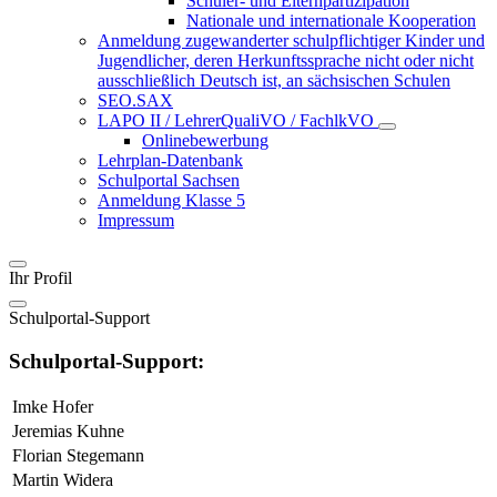
Schüler- und Elternpartizipation
Nationale und internationale Kooperation
Anmeldung zugewanderter schulpflichtiger Kinder und
Jugendlicher, deren Herkunftssprache nicht oder nicht
ausschließlich Deutsch ist, an sächsischen Schulen
SEO.SAX
LAPO II / LehrerQualiVO / FachlkVO
Onlinebewerbung
Lehrplan-Datenbank
Schulportal Sachsen
Anmeldung Klasse 5
Impressum
Ihr Profil
Schulportal-Support
Schulportal-Support:
Imke Hofer
Jeremias Kuhne
Florian Stegemann
Martin Widera