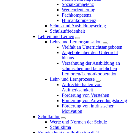
Sozialkompetenz
Werteorientierung
Fachkompetenz
Humankompetenz
Schul- und Ausbildungserfolg
Schulzufriedenheit
Lehren und Lernen
Lehr- und Lernorganisation
Vielfalt an Unterrichtsangeboten
Angebote über den Unterricht
hinaus
Verzahnung der Ausbildung an
schulischen und betrieblichen
Lernorten/Lernortkooperation
Lehr- und Lernprozesse
Aufrechterhalten von
Aufmerksamkeit
Förderung von Verstehen
Förderung von Anwendungsbezug
Förderung von intrinsischer
Motivation
Schulkultur
Werte und Normen der Schule
Schulklima
Entwicklung der Professionalität