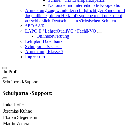
Schüler- und Elternpartizipation
Nationale und internationale Kooperation
Anmeldung zugewanderter schulpflichtiger Kinder und
Jugendlicher, deren Herkunftssprache nicht oder nicht
ausschließlich Deutsch ist, an sächsischen Schulen
SEO.SAX
LAPO II / LehrerQualiVO / FachlkVO
Onlinebewerbung
Lehrplan-Datenbank
Schulportal Sachsen
Anmeldung Klasse 5
Impressum
Ihr Profil
Schulportal-Support
Schulportal-Support:
Imke Hofer
Jeremias Kuhne
Florian Stegemann
Martin Widera