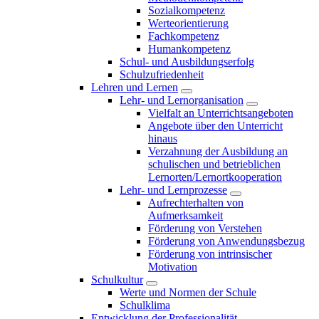
Sozialkompetenz
Werteorientierung
Fachkompetenz
Humankompetenz
Schul- und Ausbildungserfolg
Schulzufriedenheit
Lehren und Lernen
Lehr- und Lernorganisation
Vielfalt an Unterrichtsangeboten
Angebote über den Unterricht
hinaus
Verzahnung der Ausbildung an
schulischen und betrieblichen
Lernorten/Lernortkooperation
Lehr- und Lernprozesse
Aufrechterhalten von
Aufmerksamkeit
Förderung von Verstehen
Förderung von Anwendungsbezug
Förderung von intrinsischer
Motivation
Schulkultur
Werte und Normen der Schule
Schulklima
Entwicklung der Professionalität