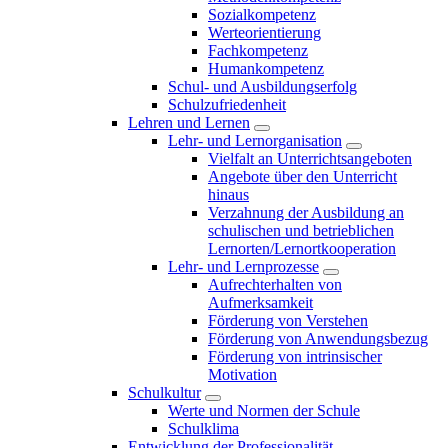
Sozialkompetenz
Werteorientierung
Fachkompetenz
Humankompetenz
Schul- und Ausbildungserfolg
Schulzufriedenheit
Lehren und Lernen
Lehr- und Lernorganisation
Vielfalt an Unterrichtsangeboten
Angebote über den Unterricht
hinaus
Verzahnung der Ausbildung an
schulischen und betrieblichen
Lernorten/Lernortkooperation
Lehr- und Lernprozesse
Aufrechterhalten von
Aufmerksamkeit
Förderung von Verstehen
Förderung von Anwendungsbezug
Förderung von intrinsischer
Motivation
Schulkultur
Werte und Normen der Schule
Schulklima
Entwicklung der Professionalität