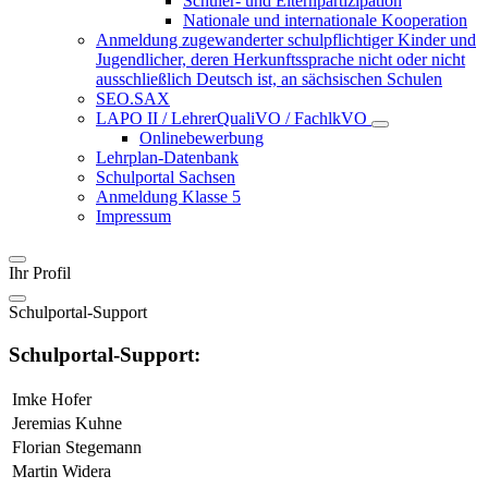
Schüler- und Elternpartizipation
Nationale und internationale Kooperation
Anmeldung zugewanderter schulpflichtiger Kinder und
Jugendlicher, deren Herkunftssprache nicht oder nicht
ausschließlich Deutsch ist, an sächsischen Schulen
SEO.SAX
LAPO II / LehrerQualiVO / FachlkVO
Onlinebewerbung
Lehrplan-Datenbank
Schulportal Sachsen
Anmeldung Klasse 5
Impressum
Ihr Profil
Schulportal-Support
Schulportal-Support:
Imke Hofer
Jeremias Kuhne
Florian Stegemann
Martin Widera