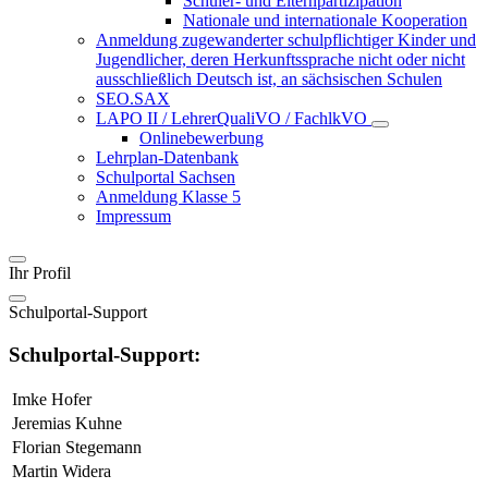
Schüler- und Elternpartizipation
Nationale und internationale Kooperation
Anmeldung zugewanderter schulpflichtiger Kinder und
Jugendlicher, deren Herkunftssprache nicht oder nicht
ausschließlich Deutsch ist, an sächsischen Schulen
SEO.SAX
LAPO II / LehrerQualiVO / FachlkVO
Onlinebewerbung
Lehrplan-Datenbank
Schulportal Sachsen
Anmeldung Klasse 5
Impressum
Ihr Profil
Schulportal-Support
Schulportal-Support:
Imke Hofer
Jeremias Kuhne
Florian Stegemann
Martin Widera