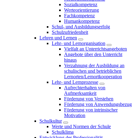
Sozialkompetenz
Werteorientierung
Fachkompetenz
Humankompetenz
Schul- und Ausbildungserfolg
Schulzufriedenheit
Lehren und Lernen
Lehr- und Lernorganisation
Vielfalt an Unterrichtsangeboten
Angebote über den Unterricht
hinaus
Verzahnung der Ausbildung an
schulischen und betrieblichen
Lernorten/Lernortkooperation
Lehr- und Lernprozesse
Aufrechterhalten von
Aufmerksamkeit
Förderung von Verstehen
Förderung von Anwendungsbezug
Förderung von intrinsischer
Motivation
Schulkultur
Werte und Normen der Schule
Schulklima
Entwicklung der Professionalität