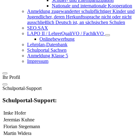
Schüler- und Elternpartizipation
Nationale und internationale Kooperation
Anmeldung zugewanderter schulpflichtiger Kinder und
Jugendlicher, deren Herkunftssprache nicht oder nicht
ausschließlich Deutsch ist, an sächsischen Schulen
SEO.SAX
LAPO II / LehrerQualiVO / FachlkVO
Onlinebewerbung
Lehrplan-Datenbank
Schulportal Sachsen
Anmeldung Klasse 5
Impressum
Ihr Profil
Schulportal-Support
Schulportal-Support:
Imke Hofer
Jeremias Kuhne
Florian Stegemann
Martin Widera