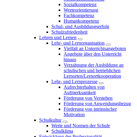
Sozialkompetenz
Werteorientierung
Fachkompetenz
Humankompetenz
Schul- und Ausbildungserfolg
Schulzufriedenheit
Lehren und Lernen
Lehr- und Lernorganisation
Vielfalt an Unterrichtsangeboten
Angebote über den Unterricht
hinaus
Verzahnung der Ausbildung an
schulischen und betrieblichen
Lernorten/Lernortkooperation
Lehr- und Lernprozesse
Aufrechterhalten von
Aufmerksamkeit
Förderung von Verstehen
Förderung von Anwendungsbezug
Förderung von intrinsischer
Motivation
Schulkultur
Werte und Normen der Schule
Schulklima
Entwicklung der Professionalität