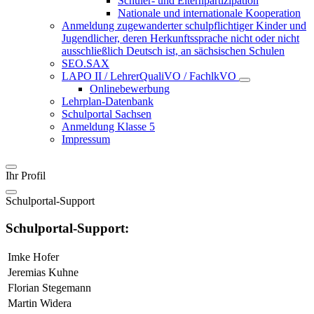
Schüler- und Elternpartizipation
Nationale und internationale Kooperation
Anmeldung zugewanderter schulpflichtiger Kinder und
Jugendlicher, deren Herkunftssprache nicht oder nicht
ausschließlich Deutsch ist, an sächsischen Schulen
SEO.SAX
LAPO II / LehrerQualiVO / FachlkVO
Onlinebewerbung
Lehrplan-Datenbank
Schulportal Sachsen
Anmeldung Klasse 5
Impressum
Ihr Profil
Schulportal-Support
Schulportal-Support:
Imke Hofer
Jeremias Kuhne
Florian Stegemann
Martin Widera