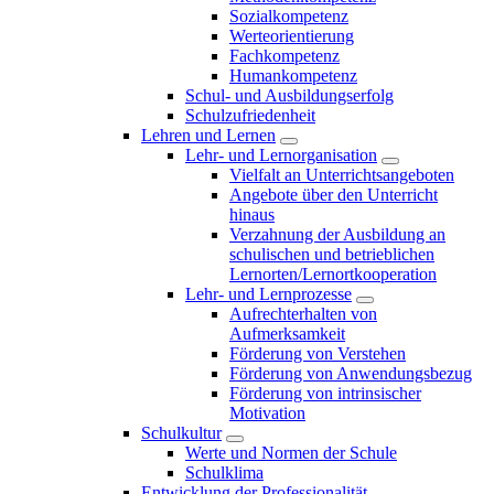
Sozialkompetenz
Werteorientierung
Fachkompetenz
Humankompetenz
Schul- und Ausbildungserfolg
Schulzufriedenheit
Lehren und Lernen
Lehr- und Lernorganisation
Vielfalt an Unterrichtsangeboten
Angebote über den Unterricht
hinaus
Verzahnung der Ausbildung an
schulischen und betrieblichen
Lernorten/Lernortkooperation
Lehr- und Lernprozesse
Aufrechterhalten von
Aufmerksamkeit
Förderung von Verstehen
Förderung von Anwendungsbezug
Förderung von intrinsischer
Motivation
Schulkultur
Werte und Normen der Schule
Schulklima
Entwicklung der Professionalität