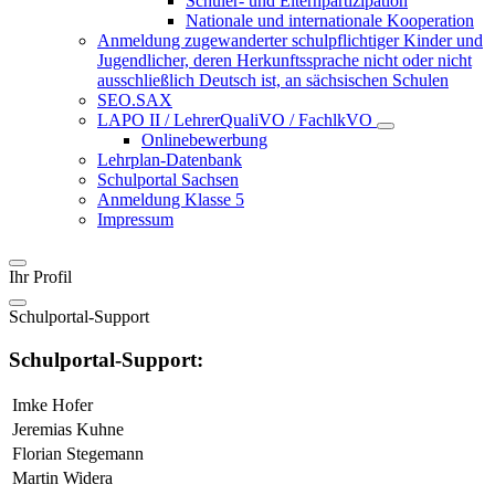
Schüler- und Elternpartizipation
Nationale und internationale Kooperation
Anmeldung zugewanderter schulpflichtiger Kinder und
Jugendlicher, deren Herkunftssprache nicht oder nicht
ausschließlich Deutsch ist, an sächsischen Schulen
SEO.SAX
LAPO II / LehrerQualiVO / FachlkVO
Onlinebewerbung
Lehrplan-Datenbank
Schulportal Sachsen
Anmeldung Klasse 5
Impressum
Ihr Profil
Schulportal-Support
Schulportal-Support:
Imke Hofer
Jeremias Kuhne
Florian Stegemann
Martin Widera