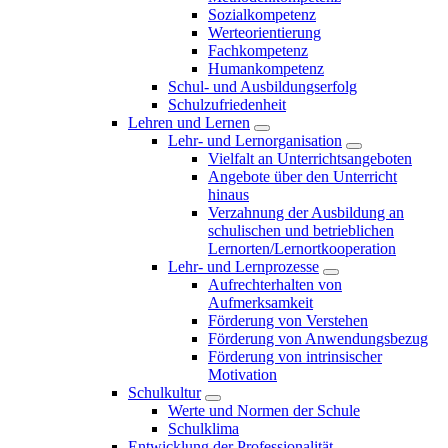
Sozialkompetenz
Werteorientierung
Fachkompetenz
Humankompetenz
Schul- und Ausbildungserfolg
Schulzufriedenheit
Lehren und Lernen
Lehr- und Lernorganisation
Vielfalt an Unterrichtsangeboten
Angebote über den Unterricht
hinaus
Verzahnung der Ausbildung an
schulischen und betrieblichen
Lernorten/Lernortkooperation
Lehr- und Lernprozesse
Aufrechterhalten von
Aufmerksamkeit
Förderung von Verstehen
Förderung von Anwendungsbezug
Förderung von intrinsischer
Motivation
Schulkultur
Werte und Normen der Schule
Schulklima
Entwicklung der Professionalität