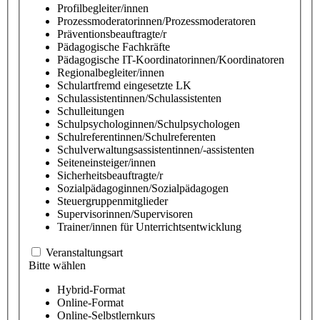
Profilbegleiter/innen
Prozessmoderatorinnen/Prozessmoderatoren
Präventionsbeauftragte/r
Pädagogische Fachkräfte
Pädagogische IT-Koordinatorinnen/Koordinatoren
Regionalbegleiter/innen
Schulartfremd eingesetzte LK
Schulassistentinnen/Schulassistenten
Schulleitungen
Schulpsychologinnen/Schulpsychologen
Schulreferentinnen/Schulreferenten
Schulverwaltungsassistentinnen/-assistenten
Seiteneinsteiger/innen
Sicherheitsbeauftragte/r
Sozialpädagoginnen/Sozialpädagogen
Steuergruppenmitglieder
Supervisorinnen/Supervisoren
Trainer/innen für Unterrichtsentwicklung
Veranstaltungsart
Bitte wählen
Hybrid-Format
Online-Format
Online-Selbstlernkurs