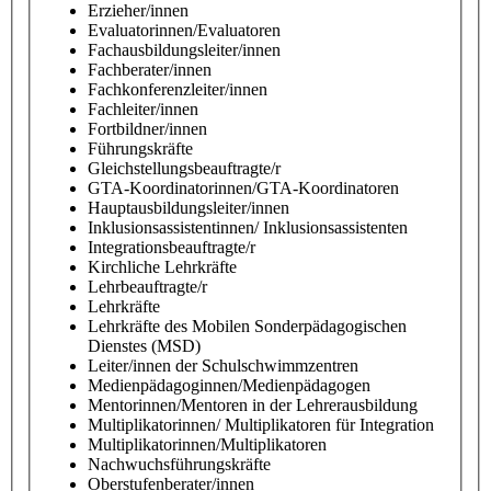
Erzieher/innen
Evaluatorinnen/Evaluatoren
Fachausbildungsleiter/innen
Fachberater/innen
Fachkonferenzleiter/innen
Fachleiter/innen
Fortbildner/innen
Führungskräfte
Gleichstellungsbeauftragte/r
GTA-Koordinatorinnen/GTA-Koordinatoren
Hauptausbildungsleiter/innen
Inklusionsassistentinnen/ Inklusionsassistenten
Integrationsbeauftragte/r
Kirchliche Lehrkräfte
Lehrbeauftragte/r
Lehrkräfte
Lehrkräfte des Mobilen Sonderpädagogischen
Dienstes (MSD)
Leiter/innen der Schulschwimmzentren
Medienpädagoginnen/Medienpädagogen
Mentorinnen/Mentoren in der Lehrerausbildung
Multiplikatorinnen/ Multiplikatoren für Integration
Multiplikatorinnen/Multiplikatoren
Nachwuchsführungskräfte
Oberstufenberater/innen