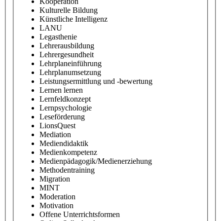
Kooperation
Kulturelle Bildung
Künstliche Intelligenz
LANU
Legasthenie
Lehrerausbildung
Lehrergesundheit
Lehrplaneinführung
Lehrplanumsetzung
Leistungsermittlung und -bewertung
Lernen lernen
Lernfeldkonzept
Lernpsychologie
Leseförderung
LionsQuest
Mediation
Mediendidaktik
Medienkompetenz
Medienpädagogik/Medienerziehung
Methodentraining
Migration
MINT
Moderation
Motivation
Offene Unterrichtsformen