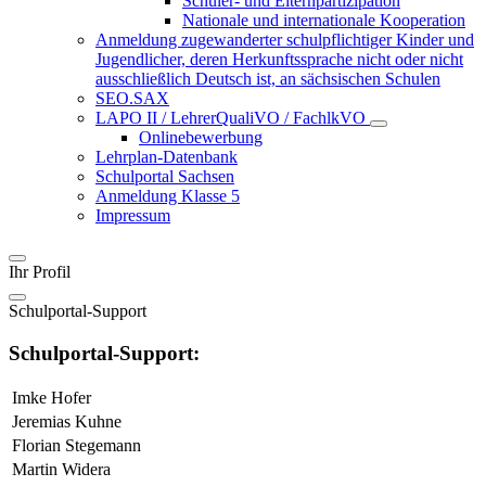
Schüler- und Elternpartizipation
Nationale und internationale Kooperation
Anmeldung zugewanderter schulpflichtiger Kinder und
Jugendlicher, deren Herkunftssprache nicht oder nicht
ausschließlich Deutsch ist, an sächsischen Schulen
SEO.SAX
LAPO II / LehrerQualiVO / FachlkVO
Onlinebewerbung
Lehrplan-Datenbank
Schulportal Sachsen
Anmeldung Klasse 5
Impressum
Ihr Profil
Schulportal-Support
Schulportal-Support:
Imke Hofer
Jeremias Kuhne
Florian Stegemann
Martin Widera