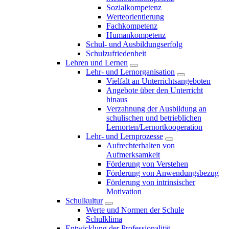
Sozialkompetenz
Werteorientierung
Fachkompetenz
Humankompetenz
Schul- und Ausbildungserfolg
Schulzufriedenheit
Lehren und Lernen
Lehr- und Lernorganisation
Vielfalt an Unterrichtsangeboten
Angebote über den Unterricht
hinaus
Verzahnung der Ausbildung an
schulischen und betrieblichen
Lernorten/Lernortkooperation
Lehr- und Lernprozesse
Aufrechterhalten von
Aufmerksamkeit
Förderung von Verstehen
Förderung von Anwendungsbezug
Förderung von intrinsischer
Motivation
Schulkultur
Werte und Normen der Schule
Schulklima
Entwicklung der Professionalität