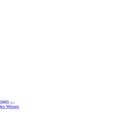
rages
rtes Wissen