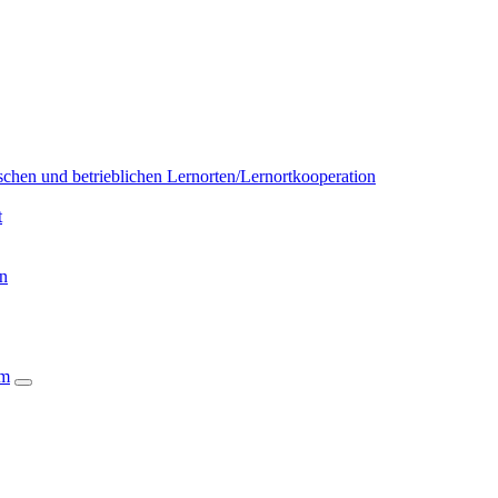
chen und betrieblichen Lernorten/Lernortkooperation
t
on
um