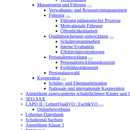
Management und Führung
Verwaltungs- und Ressourcenmanagement
Führung
Führung pädagogischer Prozesse
Motivationale Führung
Öffentlichkeitsarbeit
Qualitätssicherung/-entwicklung
Schulprogrammarbeit
Interne Evaluation
Effektivitätsorientierung
Personalentwicklung
Personalentwicklungskonzept
Fortbildungskonzept
Personalauswahl
Kooperation
Schüler- und Elternpartizipation
Nationale und internationale Kooperation
Anmeldung zugewanderter schulpflichtiger Kinder und Jug
SEO.SAX
LAPO II / LehrerQualiVO / FachlkVO
Onlinebewerbung
Lehrplan-Datenbank
Schulportal Sachsen
Anmeldung Klasse 5