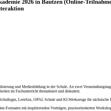
kademie 2026 in Bautzen (Online-Teilnahm
nteraktion
isierung und Medienbildung in der Schule. An zwei Veranstaltungsta
iten im Fachunterricht thematisiert und diskutiert.
 Schullogin, LernSax, OPAL Schule und KI-Werkzeuge für sächsische Le
ne-Formaten mit inspirierenden Vorträgen, praxisorientierten Workshop