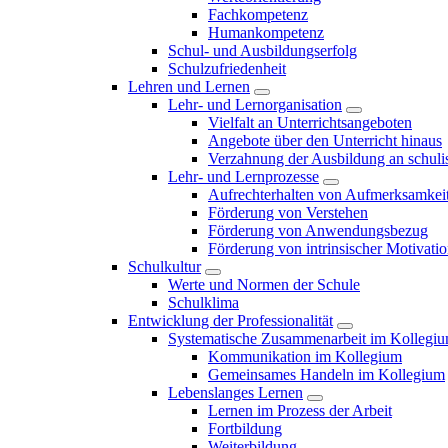
Fachkompetenz
Humankompetenz
Schul- und Ausbildungserfolg
Schulzufriedenheit
Lehren und Lernen
Lehr- und Lernorganisation
Vielfalt an Unterrichtsangeboten
Angebote über den Unterricht hinaus
Verzahnung der Ausbildung an schulis
Lehr- und Lernprozesse
Aufrechterhalten von Aufmerksamkei
Förderung von Verstehen
Förderung von Anwendungsbezug
Förderung von intrinsischer Motivati
Schulkultur
Werte und Normen der Schule
Schulklima
Entwicklung der Professionalität
Systematische Zusammenarbeit im Kollegi
Kommunikation im Kollegium
Gemeinsames Handeln im Kollegium
Lebenslanges Lernen
Lernen im Prozess der Arbeit
Fortbildung
Weiterbildung