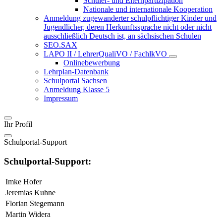
Schüler- und Elternpartizipation
Nationale und internationale Kooperation
Anmeldung zugewanderter schulpflichtiger Kinder und
Jugendlicher, deren Herkunftssprache nicht oder nicht
ausschließlich Deutsch ist, an sächsischen Schulen
SEO.SAX
LAPO II / LehrerQualiVO / FachlkVO
Onlinebewerbung
Lehrplan-Datenbank
Schulportal Sachsen
Anmeldung Klasse 5
Impressum
Ihr Profil
Schulportal-Support
Schulportal-Support:
Imke Hofer
Jeremias Kuhne
Florian Stegemann
Martin Widera