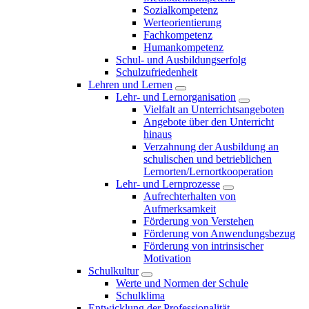
Sozialkompetenz
Werteorientierung
Fachkompetenz
Humankompetenz
Schul- und Ausbildungserfolg
Schulzufriedenheit
Lehren und Lernen
Lehr- und Lernorganisation
Vielfalt an Unterrichtsangeboten
Angebote über den Unterricht
hinaus
Verzahnung der Ausbildung an
schulischen und betrieblichen
Lernorten/Lernortkooperation
Lehr- und Lernprozesse
Aufrechterhalten von
Aufmerksamkeit
Förderung von Verstehen
Förderung von Anwendungsbezug
Förderung von intrinsischer
Motivation
Schulkultur
Werte und Normen der Schule
Schulklima
Entwicklung der Professionalität