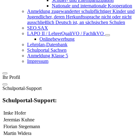
Schüler- und Elternpartizipation
Nationale und internationale Kooperation
Anmeldung zugewanderter schulpflichtiger Kinder und
Jugendlicher, deren Herkunftssprache nicht oder nicht
ausschließlich Deutsch ist, an sächsischen Schulen
SEO.SAX
LAPO II / LehrerQualiVO / FachlkVO
Onlinebewerbung
Lehrplan-Datenbank
Schulportal Sachsen
Anmeldung Klasse 5
Impressum
Ihr Profil
Schulportal-Support
Schulportal-Support:
Imke Hofer
Jeremias Kuhne
Florian Stegemann
Martin Widera