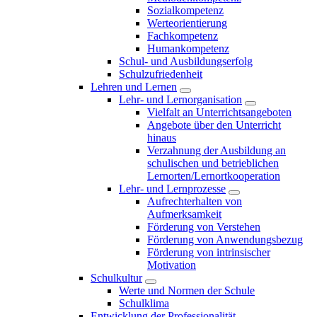
Sozialkompetenz
Werteorientierung
Fachkompetenz
Humankompetenz
Schul- und Ausbildungserfolg
Schulzufriedenheit
Lehren und Lernen
Lehr- und Lernorganisation
Vielfalt an Unterrichtsangeboten
Angebote über den Unterricht
hinaus
Verzahnung der Ausbildung an
schulischen und betrieblichen
Lernorten/Lernortkooperation
Lehr- und Lernprozesse
Aufrechterhalten von
Aufmerksamkeit
Förderung von Verstehen
Förderung von Anwendungsbezug
Förderung von intrinsischer
Motivation
Schulkultur
Werte und Normen der Schule
Schulklima
Entwicklung der Professionalität