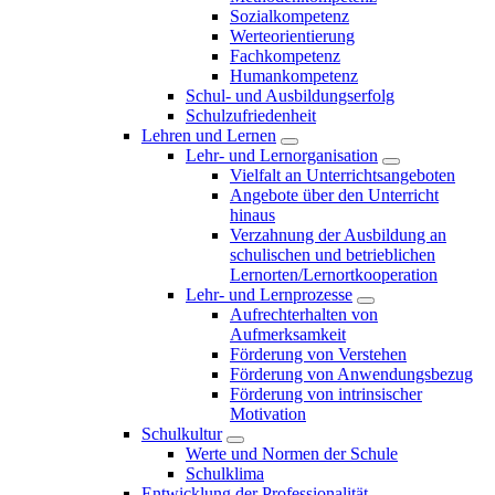
Sozialkompetenz
Werteorientierung
Fachkompetenz
Humankompetenz
Schul- und Ausbildungserfolg
Schulzufriedenheit
Lehren und Lernen
Lehr- und Lernorganisation
Vielfalt an Unterrichtsangeboten
Angebote über den Unterricht
hinaus
Verzahnung der Ausbildung an
schulischen und betrieblichen
Lernorten/Lernortkooperation
Lehr- und Lernprozesse
Aufrechterhalten von
Aufmerksamkeit
Förderung von Verstehen
Förderung von Anwendungsbezug
Förderung von intrinsischer
Motivation
Schulkultur
Werte und Normen der Schule
Schulklima
Entwicklung der Professionalität