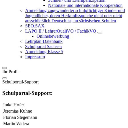
Schüler- und Elternpartizipation
Nationale und internationale Kooperation
Anmeldung zugewanderter schulpflichtiger Kinder und
Jugendlicher, deren Herkunftssprache nicht oder nicht
ausschließlich Deutsch ist, an sächsischen Schulen
SEO.SAX
LAPO II / LehrerQualiVO / FachlkVO
Onlinebewerbung
Lehrplan-Datenbank
Schulportal Sachsen
Anmeldung Klasse 5
Impressum
Ihr Profil
Schulportal-Support
Schulportal-Support:
Imke Hofer
Jeremias Kuhne
Florian Stegemann
Martin Widera