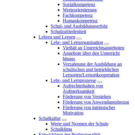
Sozialkompetenz
Werteorientierung
Fachkompetenz
Humankompetenz
Schul- und Ausbildungserfolg
Schulzufriedenheit
Lehren und Lernen
Lehr- und Lernorganisation
Vielfalt an Unterrichtsangeboten
Angebote über den Unterricht
hinaus
Verzahnung der Ausbildung an
schulischen und betrieblichen
Lernorten/Lernortkooperation
Lehr- und Lernprozesse
Aufrechterhalten von
Aufmerksamkeit
Förderung von Verstehen
Förderung von Anwendungsbezug
Förderung von intrinsischer
Motivation
Schulkultur
Werte und Normen der Schule
Schulklima
Entwicklung der Professionalität