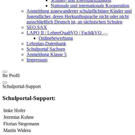
Schüler- und Elternpartizipation
Nationale und internationale Kooperation
Anmeldung zugewanderter schulpflichtiger Kinder und
Jugendlicher, deren Herkunftssprache nicht oder nicht
ausschließlich Deutsch ist, an sächsischen Schulen
SEO.SAX
LAPO II / LehrerQualiVO / FachlkVO
Onlinebewerbung
Lehrplan-Datenbank
Schulportal Sachsen
Anmeldung Klasse 5
Impressum
Ihr Profil
Schulportal-Support
Schulportal-Support:
Imke Hofer
Jeremias Kuhne
Florian Stegemann
Martin Widera