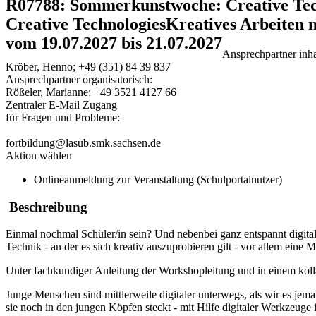
R07788: Sommerkunstwoche: Creative Tec
Creative TechnologiesKreatives Arbeiten 
vom 19.07.2027 bis 21.07.2027
Ansprechpartner inhal
Kröber, Henno; +49 (351) 84 39 837
Ansprechpartner organisatorisch:
Rößeler, Marianne; +49 3521 4127 66
Zentraler E-Mail Zugang
für Fragen und Probleme:
fortbildung@lasub.smk.sachsen.de
Aktion wählen
Onlineanmeldung zur Veranstaltung (Schulportalnutzer)
Beschreibung
Einmal nochmal Schüler/in sein? Und nebenbei ganz entspannt digi
Technik - an der es sich kreativ auszuprobieren gilt - vor allem eine 
Unter fachkundiger Anleitung der Workshopleitung und in einem kollab
Junge Menschen sind mittlerweile digitaler unterwegs, als wir es jem
sie noch in den jungen Köpfen steckt - mit Hilfe digitaler Werkzeuge i