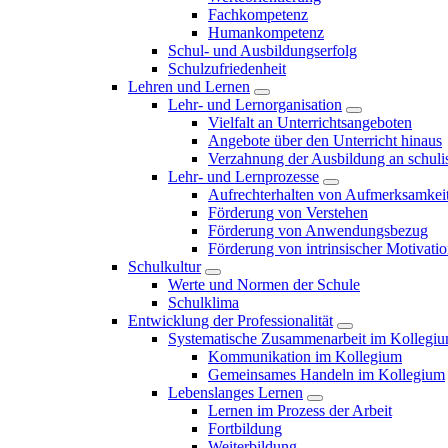
Fachkompetenz
Humankompetenz
Schul- und Ausbildungserfolg
Schulzufriedenheit
Lehren und Lernen
Lehr- und Lernorganisation
Vielfalt an Unterrichtsangeboten
Angebote über den Unterricht hinaus
Verzahnung der Ausbildung an schulis
Lehr- und Lernprozesse
Aufrechterhalten von Aufmerksamkei
Förderung von Verstehen
Förderung von Anwendungsbezug
Förderung von intrinsischer Motivati
Schulkultur
Werte und Normen der Schule
Schulklima
Entwicklung der Professionalität
Systematische Zusammenarbeit im Kollegi
Kommunikation im Kollegium
Gemeinsames Handeln im Kollegium
Lebenslanges Lernen
Lernen im Prozess der Arbeit
Fortbildung
Weiterbildung