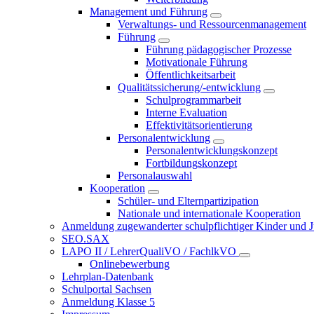
Management und Führung
Verwaltungs- und Ressourcenmanagement
Führung
Führung pädagogischer Prozesse
Motivationale Führung
Öffentlichkeitsarbeit
Qualitätssicherung/-entwicklung
Schulprogrammarbeit
Interne Evaluation
Effektivitätsorientierung
Personalentwicklung
Personalentwicklungskonzept
Fortbildungskonzept
Personalauswahl
Kooperation
Schüler- und Elternpartizipation
Nationale und internationale Kooperation
Anmeldung zugewanderter schulpflichtiger Kinder und Jug
SEO.SAX
LAPO II / LehrerQualiVO / FachlkVO
Onlinebewerbung
Lehrplan-Datenbank
Schulportal Sachsen
Anmeldung Klasse 5