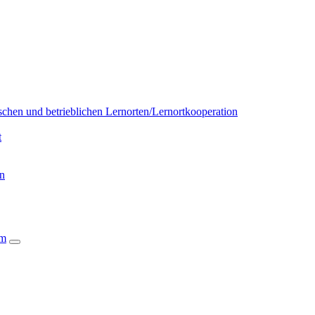
chen und betrieblichen Lernorten/Lernortkooperation
t
on
um