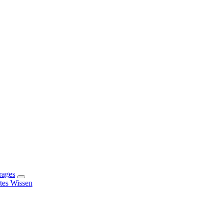
rages
rtes Wissen