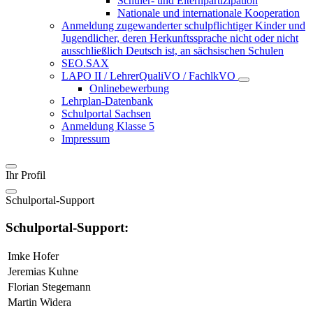
Schüler- und Elternpartizipation
Nationale und internationale Kooperation
Anmeldung zugewanderter schulpflichtiger Kinder und
Jugendlicher, deren Herkunftssprache nicht oder nicht
ausschließlich Deutsch ist, an sächsischen Schulen
SEO.SAX
LAPO II / LehrerQualiVO / FachlkVO
Onlinebewerbung
Lehrplan-Datenbank
Schulportal Sachsen
Anmeldung Klasse 5
Impressum
Ihr Profil
Schulportal-Support
Schulportal-Support:
Imke Hofer
Jeremias Kuhne
Florian Stegemann
Martin Widera