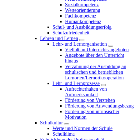
Sozialkompetenz
Werteorientierung
Fachkompetenz
Humankompetenz
Schul- und Ausbildungserfolg
Schulzufriedenheit
Lehren und Lernen
Lehr- und Lernorganisation
Vielfalt an Unterrichtsangeboten
Angebote über den Unterricht
hinaus
Verzahnung der Ausbildung an
schulischen und betrieblichen
Lernorten/Lernortkooperation
Lehr- und Lernprozesse
Aufrechterhalten von
Aufmerksamkeit
Förderung von Verstehen
Förderung von Anwendungsbezug
Förderung von intrinsischer
Motivation
Schulkultur
Werte und Normen der Schule
Schulklima
Entwicklung der Professionalität