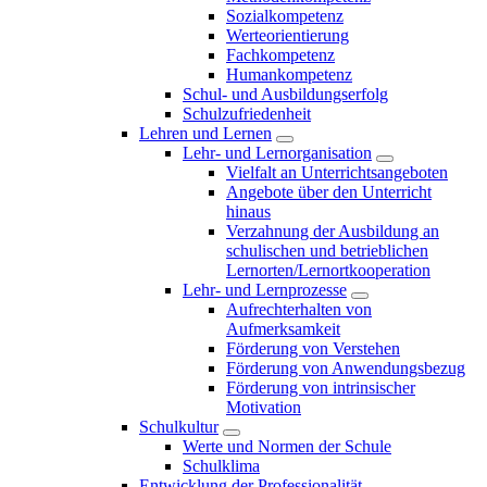
Sozialkompetenz
Werteorientierung
Fachkompetenz
Humankompetenz
Schul- und Ausbildungserfolg
Schulzufriedenheit
Lehren und Lernen
Lehr- und Lernorganisation
Vielfalt an Unterrichtsangeboten
Angebote über den Unterricht
hinaus
Verzahnung der Ausbildung an
schulischen und betrieblichen
Lernorten/Lernortkooperation
Lehr- und Lernprozesse
Aufrechterhalten von
Aufmerksamkeit
Förderung von Verstehen
Förderung von Anwendungsbezug
Förderung von intrinsischer
Motivation
Schulkultur
Werte und Normen der Schule
Schulklima
Entwicklung der Professionalität