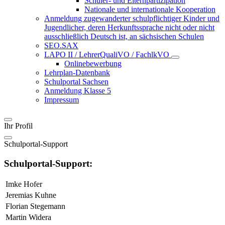
Schüler- und Elternpartizipation
Nationale und internationale Kooperation
Anmeldung zugewanderter schulpflichtiger Kinder und
Jugendlicher, deren Herkunftssprache nicht oder nicht
ausschließlich Deutsch ist, an sächsischen Schulen
SEO.SAX
LAPO II / LehrerQualiVO / FachlkVO
Onlinebewerbung
Lehrplan-Datenbank
Schulportal Sachsen
Anmeldung Klasse 5
Impressum
Ihr Profil
Schulportal-Support
Schulportal-Support:
Imke Hofer
Jeremias Kuhne
Florian Stegemann
Martin Widera