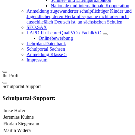
Schüler- und Elternpartizipation
Nationale und internationale Kooperation
Anmeldung zugewanderter schulpflichtiger Kinder und
Jugendlicher, deren Herkunftssprache nicht oder nicht
ausschließlich Deutsch ist, an sächsischen Schulen
SEO.SAX
LAPO II / LehrerQualiVO / FachlkVO
Onlinebewerbung
Lehrplan-Datenbank
Schulportal Sachsen
Anmeldung Klasse 5
Impressum
Ihr Profil
Schulportal-Support
Schulportal-Support:
Imke Hofer
Jeremias Kuhne
Florian Stegemann
Martin Widera