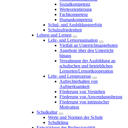
Sozialkompetenz
Werteorientierung
Fachkompetenz
Humankompetenz
Schul- und Ausbildungserfolg
Schulzufriedenheit
Lehren und Lernen
Lehr- und Lernorganisation
Vielfalt an Unterrichtsangeboten
Angebote über den Unterricht
hinaus
Verzahnung der Ausbildung an
schulischen und betrieblichen
Lernorten/Lernortkooperation
Lehr- und Lernprozesse
Aufrechterhalten von
Aufmerksamkeit
Förderung von Verstehen
Förderung von Anwendungsbezug
Förderung von intrinsischer
Motivation
Schulkultur
Werte und Normen der Schule
Schulklima
Entwicklung der Professionalität