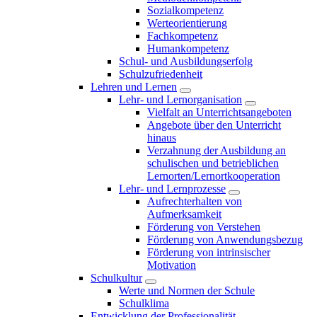
Sozialkompetenz
Werteorientierung
Fachkompetenz
Humankompetenz
Schul- und Ausbildungserfolg
Schulzufriedenheit
Lehren und Lernen
Lehr- und Lernorganisation
Vielfalt an Unterrichtsangeboten
Angebote über den Unterricht
hinaus
Verzahnung der Ausbildung an
schulischen und betrieblichen
Lernorten/Lernortkooperation
Lehr- und Lernprozesse
Aufrechterhalten von
Aufmerksamkeit
Förderung von Verstehen
Förderung von Anwendungsbezug
Förderung von intrinsischer
Motivation
Schulkultur
Werte und Normen der Schule
Schulklima
Entwicklung der Professionalität