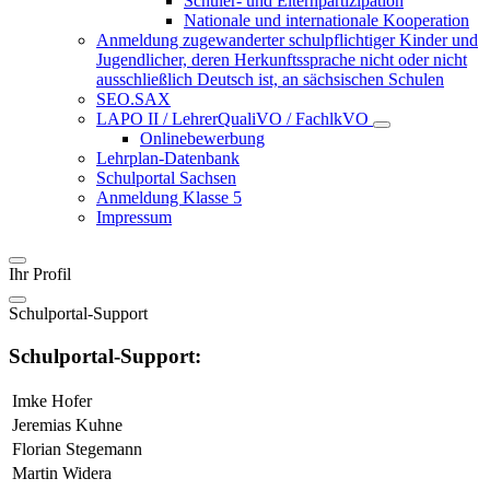
Schüler- und Elternpartizipation
Nationale und internationale Kooperation
Anmeldung zugewanderter schulpflichtiger Kinder und
Jugendlicher, deren Herkunftssprache nicht oder nicht
ausschließlich Deutsch ist, an sächsischen Schulen
SEO.SAX
LAPO II / LehrerQualiVO / FachlkVO
Onlinebewerbung
Lehrplan-Datenbank
Schulportal Sachsen
Anmeldung Klasse 5
Impressum
Ihr Profil
Schulportal-Support
Schulportal-Support:
Imke Hofer
Jeremias Kuhne
Florian Stegemann
Martin Widera