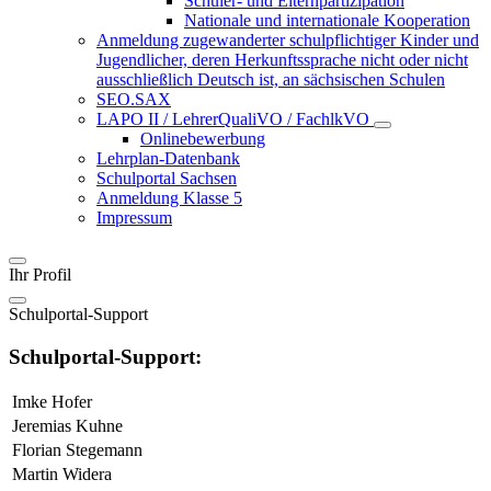
Schüler- und Elternpartizipation
Nationale und internationale Kooperation
Anmeldung zugewanderter schulpflichtiger Kinder und
Jugendlicher, deren Herkunftssprache nicht oder nicht
ausschließlich Deutsch ist, an sächsischen Schulen
SEO.SAX
LAPO II / LehrerQualiVO / FachlkVO
Onlinebewerbung
Lehrplan-Datenbank
Schulportal Sachsen
Anmeldung Klasse 5
Impressum
Ihr Profil
Schulportal-Support
Schulportal-Support:
Imke Hofer
Jeremias Kuhne
Florian Stegemann
Martin Widera