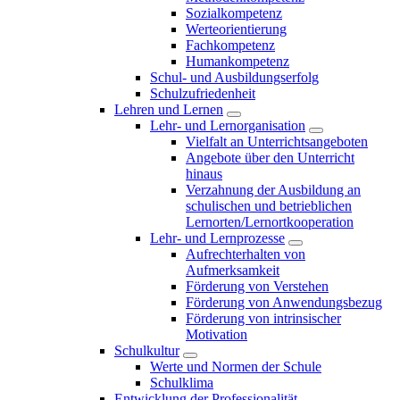
Sozialkompetenz
Werteorientierung
Fachkompetenz
Humankompetenz
Schul- und Ausbildungserfolg
Schulzufriedenheit
Lehren und Lernen
Lehr- und Lernorganisation
Vielfalt an Unterrichtsangeboten
Angebote über den Unterricht
hinaus
Verzahnung der Ausbildung an
schulischen und betrieblichen
Lernorten/Lernortkooperation
Lehr- und Lernprozesse
Aufrechterhalten von
Aufmerksamkeit
Förderung von Verstehen
Förderung von Anwendungsbezug
Förderung von intrinsischer
Motivation
Schulkultur
Werte und Normen der Schule
Schulklima
Entwicklung der Professionalität