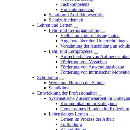
Fachkompetenz
Humankompetenz
Schul- und Ausbildungserfolg
Schulzufriedenheit
Lehren und Lernen
Lehr- und Lernorganisation
Vielfalt an Unterrichtsangeboten
Angebote über den Unterricht hinaus
Verzahnung der Ausbildung an schulis
Lehr- und Lernprozesse
Aufrechterhalten von Aufmerksamkei
Förderung von Verstehen
Förderung von Anwendungsbezug
Förderung von intrinsischer Motivati
Schulkultur
Werte und Normen der Schule
Schulklima
Entwicklung der Professionalität
Systematische Zusammenarbeit im Kollegi
Kommunikation im Kollegium
Gemeinsames Handeln im Kollegium
Lebenslanges Lernen
Lernen im Prozess der Arbeit
Fortbildung
Weiterbildung