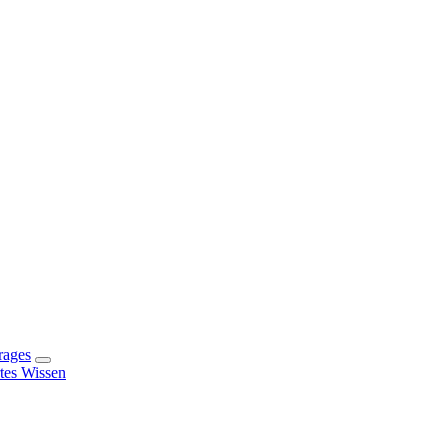
rages
rtes Wissen