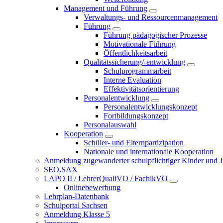
Management und Führung
Verwaltungs- und Ressourcenmanagement
Führung
Führung pädagogischer Prozesse
Motivationale Führung
Öffentlichkeitsarbeit
Qualitätssicherung/-entwicklung
Schulprogrammarbeit
Interne Evaluation
Effektivitätsorientierung
Personalentwicklung
Personalentwicklungskonzept
Fortbildungskonzept
Personalauswahl
Kooperation
Schüler- und Elternpartizipation
Nationale und internationale Kooperation
Anmeldung zugewanderter schulpflichtiger Kinder und Jug
SEO.SAX
LAPO II / LehrerQualiVO / FachlkVO
Onlinebewerbung
Lehrplan-Datenbank
Schulportal Sachsen
Anmeldung Klasse 5