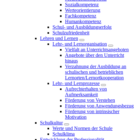
Sozialkompetenz
Werteorientierung
Fachkompetenz
Humankompetenz
Schul- und Ausbildungserfolg
Schulzufriedenheit
Lehren und Lernen
Lehr- und Lernorganisation
Vielfalt an Unterrichtsangeboten
Angebote über den Unterricht
hinaus
Verzahnung der Ausbildung an
schulischen und betrieblichen
Lernorten/Lernortkooperation
Lehr- und Lernprozesse
Aufrechterhalten von
Aufmerksamkeit
Förderung von Verstehen
Förderung von Anwendungsbezug
Förderung von intrinsischer
Motivation
Schulkultur
Werte und Normen der Schule
Schulklima
Entwicklung der Professionalität