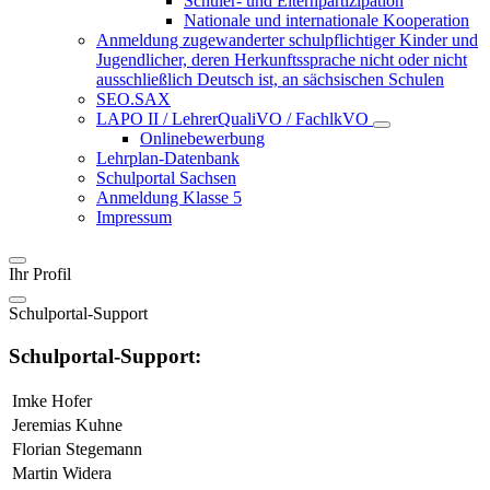
Schüler- und Elternpartizipation
Nationale und internationale Kooperation
Anmeldung zugewanderter schulpflichtiger Kinder und
Jugendlicher, deren Herkunftssprache nicht oder nicht
ausschließlich Deutsch ist, an sächsischen Schulen
SEO.SAX
LAPO II / LehrerQualiVO / FachlkVO
Onlinebewerbung
Lehrplan-Datenbank
Schulportal Sachsen
Anmeldung Klasse 5
Impressum
Ihr Profil
Schulportal-Support
Schulportal-Support:
Imke Hofer
Jeremias Kuhne
Florian Stegemann
Martin Widera