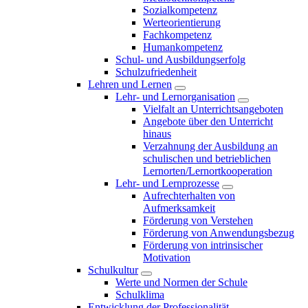
Sozialkompetenz
Werteorientierung
Fachkompetenz
Humankompetenz
Schul- und Ausbildungserfolg
Schulzufriedenheit
Lehren und Lernen
Lehr- und Lernorganisation
Vielfalt an Unterrichtsangeboten
Angebote über den Unterricht
hinaus
Verzahnung der Ausbildung an
schulischen und betrieblichen
Lernorten/Lernortkooperation
Lehr- und Lernprozesse
Aufrechterhalten von
Aufmerksamkeit
Förderung von Verstehen
Förderung von Anwendungsbezug
Förderung von intrinsischer
Motivation
Schulkultur
Werte und Normen der Schule
Schulklima
Entwicklung der Professionalität