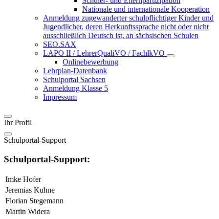
Schüler- und Elternpartizipation
Nationale und internationale Kooperation
Anmeldung zugewanderter schulpflichtiger Kinder und
Jugendlicher, deren Herkunftssprache nicht oder nicht
ausschließlich Deutsch ist, an sächsischen Schulen
SEO.SAX
LAPO II / LehrerQualiVO / FachlkVO
Onlinebewerbung
Lehrplan-Datenbank
Schulportal Sachsen
Anmeldung Klasse 5
Impressum
Ihr Profil
Schulportal-Support
Schulportal-Support:
Imke Hofer
Jeremias Kuhne
Florian Stegemann
Martin Widera