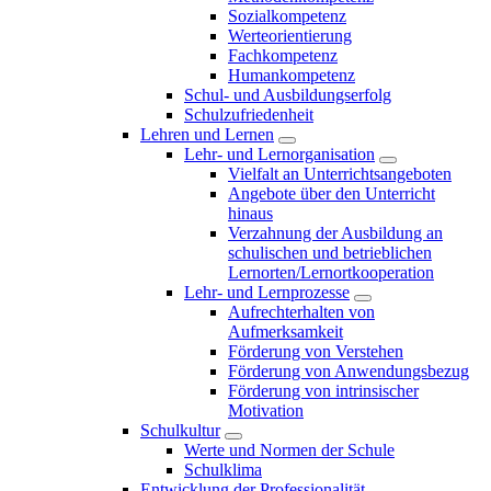
Sozialkompetenz
Werteorientierung
Fachkompetenz
Humankompetenz
Schul- und Ausbildungserfolg
Schulzufriedenheit
Lehren und Lernen
Lehr- und Lernorganisation
Vielfalt an Unterrichtsangeboten
Angebote über den Unterricht
hinaus
Verzahnung der Ausbildung an
schulischen und betrieblichen
Lernorten/Lernortkooperation
Lehr- und Lernprozesse
Aufrechterhalten von
Aufmerksamkeit
Förderung von Verstehen
Förderung von Anwendungsbezug
Förderung von intrinsischer
Motivation
Schulkultur
Werte und Normen der Schule
Schulklima
Entwicklung der Professionalität