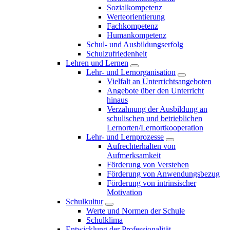
Sozialkompetenz
Werteorientierung
Fachkompetenz
Humankompetenz
Schul- und Ausbildungserfolg
Schulzufriedenheit
Lehren und Lernen
Lehr- und Lernorganisation
Vielfalt an Unterrichtsangeboten
Angebote über den Unterricht
hinaus
Verzahnung der Ausbildung an
schulischen und betrieblichen
Lernorten/Lernortkooperation
Lehr- und Lernprozesse
Aufrechterhalten von
Aufmerksamkeit
Förderung von Verstehen
Förderung von Anwendungsbezug
Förderung von intrinsischer
Motivation
Schulkultur
Werte und Normen der Schule
Schulklima
Entwicklung der Professionalität