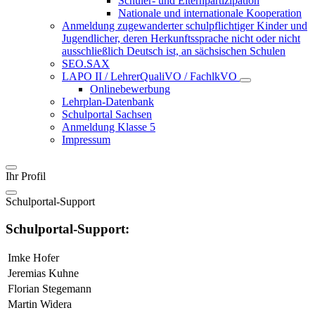
Schüler- und Elternpartizipation
Nationale und internationale Kooperation
Anmeldung zugewanderter schulpflichtiger Kinder und
Jugendlicher, deren Herkunftssprache nicht oder nicht
ausschließlich Deutsch ist, an sächsischen Schulen
SEO.SAX
LAPO II / LehrerQualiVO / FachlkVO
Onlinebewerbung
Lehrplan-Datenbank
Schulportal Sachsen
Anmeldung Klasse 5
Impressum
Ihr Profil
Schulportal-Support
Schulportal-Support:
Imke Hofer
Jeremias Kuhne
Florian Stegemann
Martin Widera