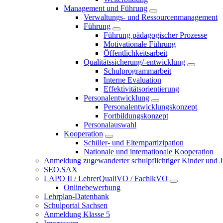
Management und Führung
Verwaltungs- und Ressourcenmanagement
Führung
Führung pädagogischer Prozesse
Motivationale Führung
Öffentlichkeitsarbeit
Qualitätssicherung/-entwicklung
Schulprogrammarbeit
Interne Evaluation
Effektivitätsorientierung
Personalentwicklung
Personalentwicklungskonzept
Fortbildungskonzept
Personalauswahl
Kooperation
Schüler- und Elternpartizipation
Nationale und internationale Kooperation
Anmeldung zugewanderter schulpflichtiger Kinder und Jug
SEO.SAX
LAPO II / LehrerQualiVO / FachlkVO
Onlinebewerbung
Lehrplan-Datenbank
Schulportal Sachsen
Anmeldung Klasse 5