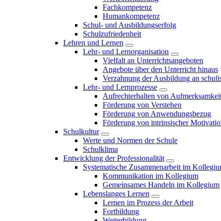
Fachkompetenz
Humankompetenz
Schul- und Ausbildungserfolg
Schulzufriedenheit
Lehren und Lernen
Lehr- und Lernorganisation
Vielfalt an Unterrichtsangeboten
Angebote über den Unterricht hinaus
Verzahnung der Ausbildung an schulis
Lehr- und Lernprozesse
Aufrechterhalten von Aufmerksamkei
Förderung von Verstehen
Förderung von Anwendungsbezug
Förderung von intrinsischer Motivati
Schulkultur
Werte und Normen der Schule
Schulklima
Entwicklung der Professionalität
Systematische Zusammenarbeit im Kollegi
Kommunikation im Kollegium
Gemeinsames Handeln im Kollegium
Lebenslanges Lernen
Lernen im Prozess der Arbeit
Fortbildung
Weiterbildung