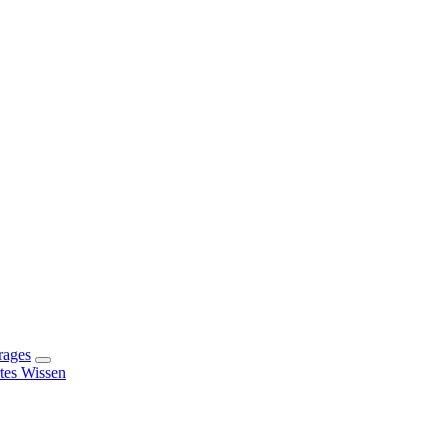
rages
rtes Wissen