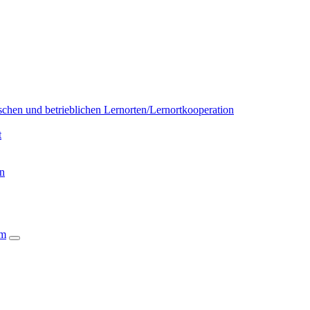
chen und betrieblichen Lernorten/Lernortkooperation
t
on
um