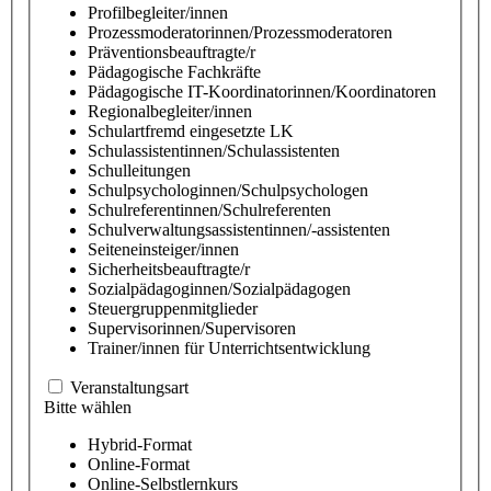
Profilbegleiter/innen
Prozessmoderatorinnen/Prozessmoderatoren
Präventionsbeauftragte/r
Pädagogische Fachkräfte
Pädagogische IT-Koordinatorinnen/Koordinatoren
Regionalbegleiter/innen
Schulartfremd eingesetzte LK
Schulassistentinnen/Schulassistenten
Schulleitungen
Schulpsychologinnen/Schulpsychologen
Schulreferentinnen/Schulreferenten
Schulverwaltungsassistentinnen/-assistenten
Seiteneinsteiger/innen
Sicherheitsbeauftragte/r
Sozialpädagoginnen/Sozialpädagogen
Steuergruppenmitglieder
Supervisorinnen/Supervisoren
Trainer/innen für Unterrichtsentwicklung
Veranstaltungsart
Bitte wählen
Hybrid-Format
Online-Format
Online-Selbstlernkurs