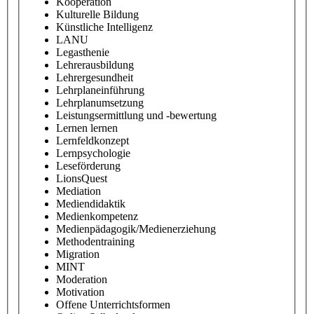
Kooperation
Kulturelle Bildung
Künstliche Intelligenz
LANU
Legasthenie
Lehrerausbildung
Lehrergesundheit
Lehrplaneinführung
Lehrplanumsetzung
Leistungsermittlung und -bewertung
Lernen lernen
Lernfeldkonzept
Lernpsychologie
Leseförderung
LionsQuest
Mediation
Mediendidaktik
Medienkompetenz
Medienpädagogik/Medienerziehung
Methodentraining
Migration
MINT
Moderation
Motivation
Offene Unterrichtsformen