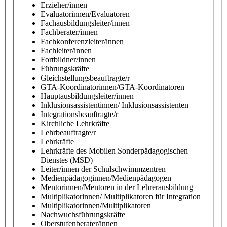
Erzieher/innen
Evaluatorinnen/Evaluatoren
Fachausbildungsleiter/innen
Fachberater/innen
Fachkonferenzleiter/innen
Fachleiter/innen
Fortbildner/innen
Führungskräfte
Gleichstellungsbeauftragte/r
GTA-Koordinatorinnen/GTA-Koordinatoren
Hauptausbildungsleiter/innen
Inklusionsassistentinnen/ Inklusionsassistenten
Integrationsbeauftragte/r
Kirchliche Lehrkräfte
Lehrbeauftragte/r
Lehrkräfte
Lehrkräfte des Mobilen Sonderpädagogischen
Dienstes (MSD)
Leiter/innen der Schulschwimmzentren
Medienpädagoginnen/Medienpädagogen
Mentorinnen/Mentoren in der Lehrerausbildung
Multiplikatorinnen/ Multiplikatoren für Integration
Multiplikatorinnen/Multiplikatoren
Nachwuchsführungskräfte
Oberstufenberater/innen