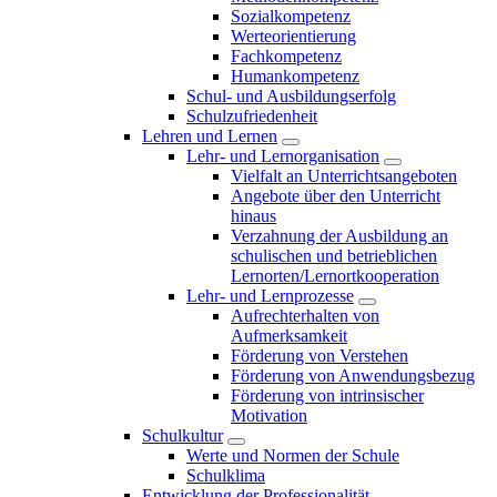
Sozialkompetenz
Werteorientierung
Fachkompetenz
Humankompetenz
Schul- und Ausbildungserfolg
Schulzufriedenheit
Lehren und Lernen
Lehr- und Lernorganisation
Vielfalt an Unterrichtsangeboten
Angebote über den Unterricht
hinaus
Verzahnung der Ausbildung an
schulischen und betrieblichen
Lernorten/Lernortkooperation
Lehr- und Lernprozesse
Aufrechterhalten von
Aufmerksamkeit
Förderung von Verstehen
Förderung von Anwendungsbezug
Förderung von intrinsischer
Motivation
Schulkultur
Werte und Normen der Schule
Schulklima
Entwicklung der Professionalität