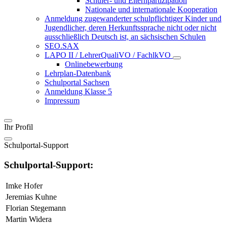
Schüler- und Elternpartizipation
Nationale und internationale Kooperation
Anmeldung zugewanderter schulpflichtiger Kinder und
Jugendlicher, deren Herkunftssprache nicht oder nicht
ausschließlich Deutsch ist, an sächsischen Schulen
SEO.SAX
LAPO II / LehrerQualiVO / FachlkVO
Onlinebewerbung
Lehrplan-Datenbank
Schulportal Sachsen
Anmeldung Klasse 5
Impressum
Ihr Profil
Schulportal-Support
Schulportal-Support:
Imke Hofer
Jeremias Kuhne
Florian Stegemann
Martin Widera